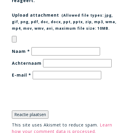
reageert.
Upload attachment
(Allowed file types:
jpg,
gif, png, pdf, doc, docx, ppt, pptx, zip, mp3, wma,
mp4, mov, wmv, avi
, maximum file size:
10MB.
Naam
*
Achternaam
E-mail
*
This site uses Akismet to reduce spam.
Learn
how your comment data is processed.