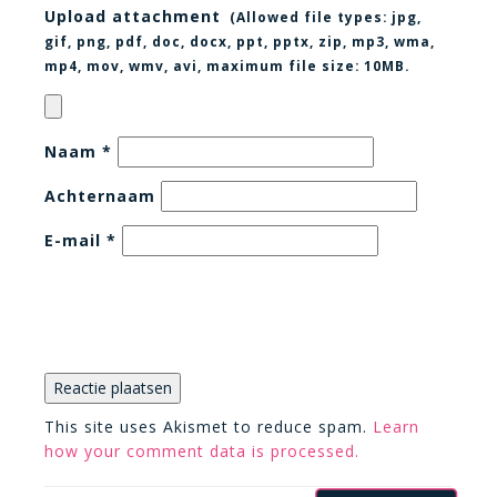
Upload attachment
(Allowed file types:
jpg,
gif, png, pdf, doc, docx, ppt, pptx, zip, mp3, wma,
mp4, mov, wmv, avi
, maximum file size:
10MB.
Naam
*
Achternaam
E-mail
*
This site uses Akismet to reduce spam.
Learn
how your comment data is processed.