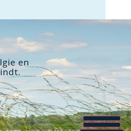
lgie en
indt.