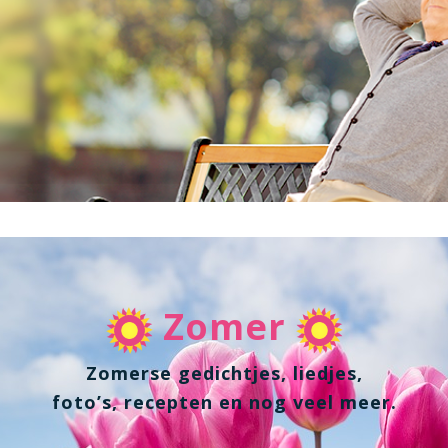
Zomer
Zomerse gedichtjes, liedjes,
foto’s, recepten en nog veel meer.