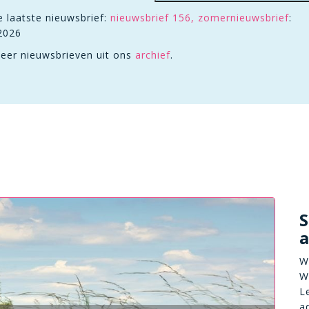
 laatste nieuwsbrief:
nieuwsbrief 156, zomernieuwsbrief
:
2026
eer nieuwsbrieven uit ons
archief
.
S
W
W
L
a