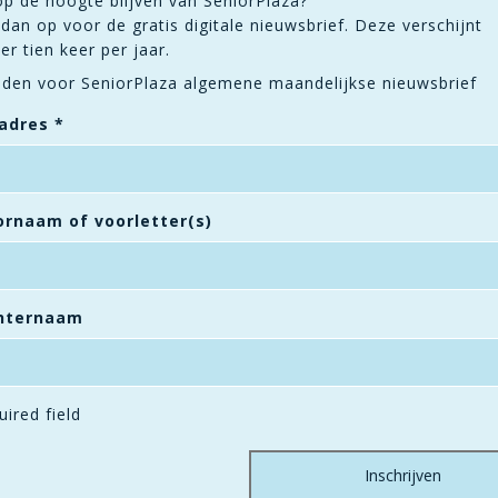
op de hoogte blijven van SeniorPlaza?
dan op voor de gratis digitale nieuwsbrief. Deze verschijnt
r tien keer per jaar.
den voor SeniorPlaza algemene maandelijkse nieuwsbrief
ladres
*
rnaam of voorletter(s)
hternaam
uired field