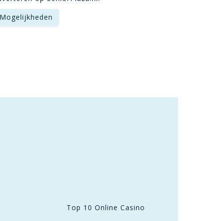
Kijk ook een
Lees meer over vakanties
Mogelijkheden
bestemmingen u
Top 10 Online Casino