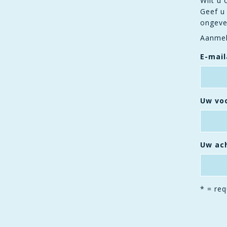
Wilt u 
Geef u 
ongevee
Aanmel
E-mai
Uw voo
Uw ac
* = req