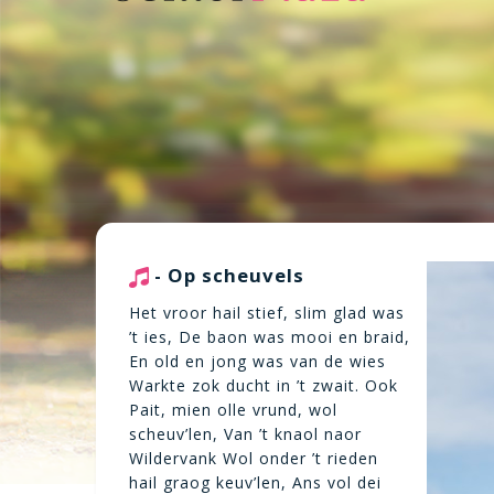
- Op scheuvels
Het vroor hail stief, slim glad was
’t ies, De baon was mooi en braid,
En old en jong was van de wies
Warkte zok ducht in ’t zwait. Ook
Pait, mien olle vrund, wol
scheuv’len, Van ’t knaol naor
Wildervank Wol onder ’t rieden
hail graog keuv’len, Ans vol dei