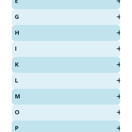
E
G
H
I
K
L
M
O
P