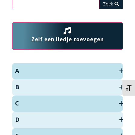
Zoeken
Zelf een liedje toevoegen
A
B
Kies 
C
D