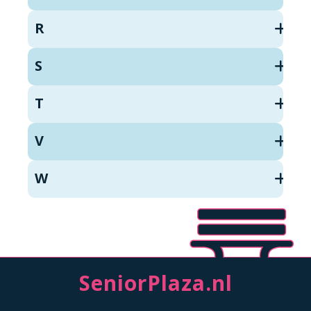
R
S
T
V
W
SeniorPlaza.nl