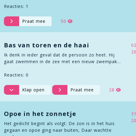
Reacties: 1
Praat mee
50
Bas van toren en de haai
0
2
Ik denk in ieder geval dat de persoon zo heet. Hij
gaat zwemmen in de zee met een nieuw zwempak…
Reacties: 0
Klap open
Praat mee
28
Opoe in het zonnetje
3
2
Het gedicht begint als volgt: De zon is in het huis
gegaan en opoe ging naar buiten, Daar wachtte