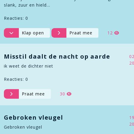
slank, zuur en hield…
Reacties: 0
Klap open
Praat mee
12
Misstil daalt de nacht op aarde
0
2
ik weet de dichter niet
Reacties: 0
Praat mee
30
Gebroken vleugel
1
2
Gebroken vleugel