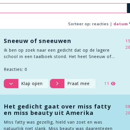
Sorteer op:
reacties
|
datum
Sneeuw of sneeuwen
1
2
Ik ben op zoek naar een gedicht dat op de lagere
school in een taalboek stond. Het heet Sneeuw of…
Reacties: 0
Klap open
Praat mee
11
Het gedicht gaat over miss fatty
0
en miss beauty uit Amerika
2
Miss fatty was gezellig, hield van zoet en was
natuurlijk niet slank. Miss beauty was daarentegen