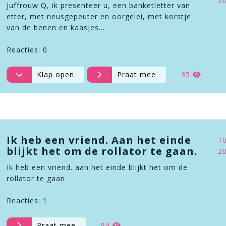
2
Juffrouw Q, ik presenteer u, een banketletter van
etter, met neusgepeuter en oorgelei, met korstje
van de benen en kaasjes…
Reacties: 0
Klap open
Praat mee
35
Ik heb een vriend. Aan het einde
1
blijkt het om de rollator te gaan.
2
Ik heb een vriend. aan het einde blijkt het om de
rollator te gaan.
Reacties: 1
Praat mee
84