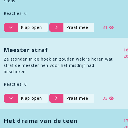
reeds…
Reacties: 0
Klap open
Praat mee
31
Meester straf
1
2
Ze stonden in de hoek en zouden weldra horen wat
straf de meester hen voor het misdrijf had
beschoren
Reacties: 0
Klap open
Praat mee
33
Het drama van de teen
1
2