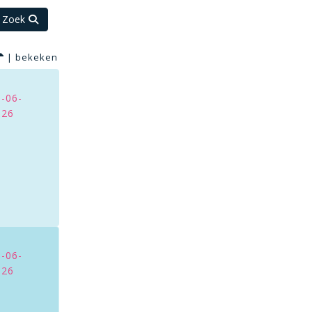
|
bekeken
5-06-
026
8-06-
026