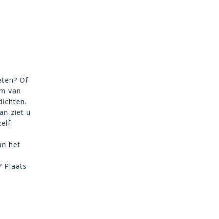
eten? Of
am van
dichten.
an ziet u
elf
an het
? Plaats