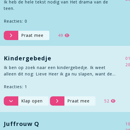
Ik heb de hele tekst nodig van Het drama van de
teen.
Reacties: 0
Praat mee
49
Kindergebedje
0
2
Ik ben op zoek naar een kindergebedje. Ik weet
alleen dit nog: Lieve Heer ik ga nu slapen, want de…
Reacties: 1
Klap open
Praat mee
52
Juffrouw Q
1