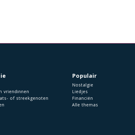
tie
Populair
Nostalgie
n vriendinnen
Liedjes
aats- of streekgenoten
Financiën
en
Alle themas