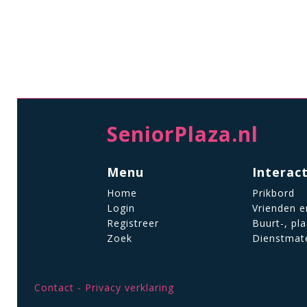
SeniorPlaza.nl
Menu
Interac
Home
Prikbord
Login
Vrienden e
Registreer
Buurt-, pl
Zoek
Dienstmat
Contact
Privacy verklaring