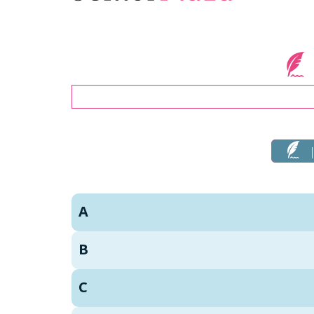
Zoeken
A
B
C