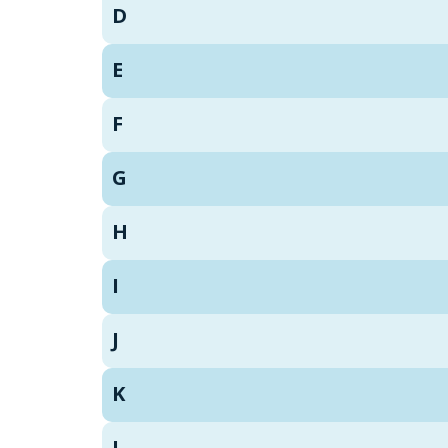
D
E
F
G
H
I
J
K
L