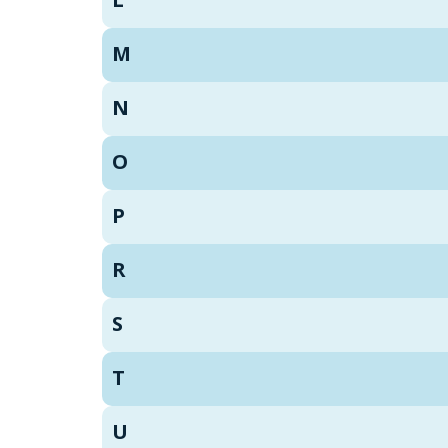
M
N
O
P
R
S
T
U