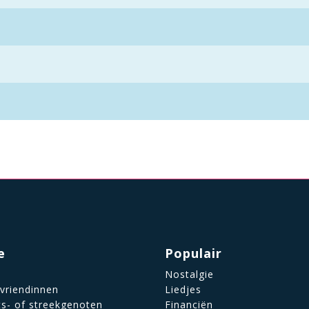
e
Populair
Nostalgie
 vriendinnen
Liedjes
ts- of streekgenoten
Financiën