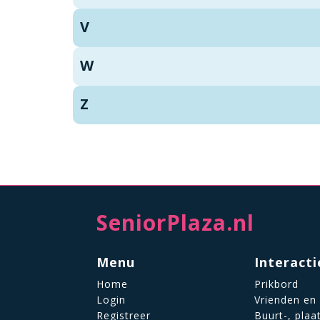
V
W
Z
SeniorPlaza.nl
Menu
Interacti
Home
Prikbord
Login
Vrienden en
Registreer
Buurt-, plaa