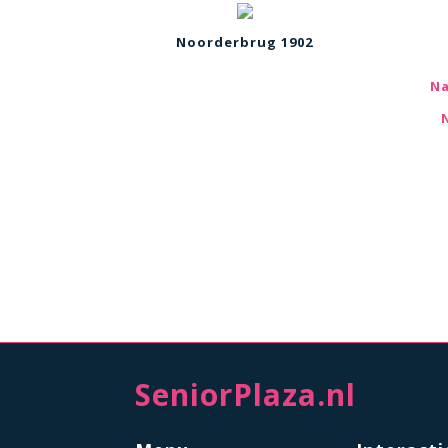
Noorderbrug 1902
Na
SeniorPlaza.nl