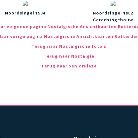
Noordsingel 1904
Noordsingel 1902
Gerechtsgebouw
ar volgende pagina Nostalgische Ansichtkaarten Rotter
Naar vorige pagina Nostalgische Ansichtkaarten Rotterda
Terug naar Nostalgische foto’s
Terug naar Nostalgie
Terug naar SeniorPlaza