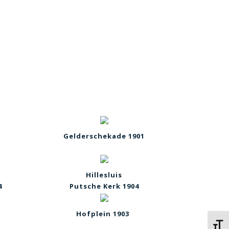
Gelderschekade 1901
Hillesluis
4
Putsche Kerk 1904
Hofplein 1903
Kies 