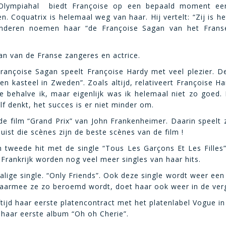
e Olympiahal  biedt Françoise op een bepaald moment ee
 Coquatrix is helemaal weg van haar. Hij vertelt: “Zij is he
Anderen noemen haar “de Françoise Sagan van het Frans
an van de Franse zangeres en actrice.
Françoise Sagan speelt Françoise Hardy met veel plezier. De
en kasteel in Zweden”. Zoals altijd, relativeert Françoise Ha
de behalve ik, maar eigenlijk was ik helemaal niet zo goed.
f denkt, het succes is er niet minder om.
de film “Grand Prix” van John Frankenheimer. Daarin speelt 
juist die scènes zijn de beste scènes van de film !
 tweede hit met de single “Tous Les Garçons Et Les Filles
Frankrijk worden nog veel meer singles van haar hits.
alige single. “Only Friends”. Ook deze single wordt weer een
waarmee ze zo beroemd wordt, doet haar ook
weer in de ver
tijd haar eerste platencontract met het platenlabel Vogue i
 haar eerste album “Oh oh Cherie”.