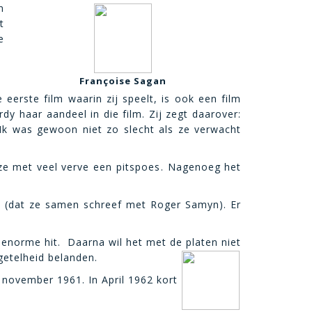
n
t
e
Françoise Sagan
 eerste film waarin zij speelt, is ook een film
rdy haar aandeel in die film. Zij zegt daarover:
 Ik was gewoon niet zo slecht als ze verwacht
ze met veel verve een 
pitspoes. Nagenoeg het
” (dat ze samen schreef met Roger Samyn). Er
 enorme hit. Daarna wil het met de platen niet
getelheid
belanden.
n november 1961. In April 1962 kort