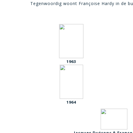
Tegenwoordig woont Françoise Hardy in de buu
1963
1964
Jacques Dutronc & Franço