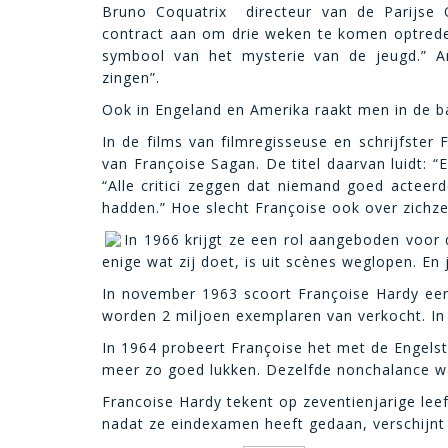
Bruno Coquatrix  directeur van de Parijs
contract aan om drie weken te komen optreden.
symbool van het mysterie van de jeugd.” 
zingen”.
Ook in Engeland en Amerika raakt men in de b
In de films van filmregisseuse en schrijfster 
van Françoise Sagan. De titel daarvan luidt: “E
“Alle critici zeggen dat niemand goed acteer
hadden.” Hoe slecht Françoise ook over zichzel
In 1966 krijgt ze een rol aangeboden voor 
enige wat zij doet, is uit scènes weglopen. En 
In november 1963 scoort Françoise Hardy een
worden 2 miljoen exemplaren van verkocht. In 
In 1964 probeert Françoise het met de Engelst
meer zo goed lukken. Dezelfde nonchalance 
Francoise Hardy tekent op zeventienjarige leef
nadat ze eindexamen heeft gedaan, verschijnt