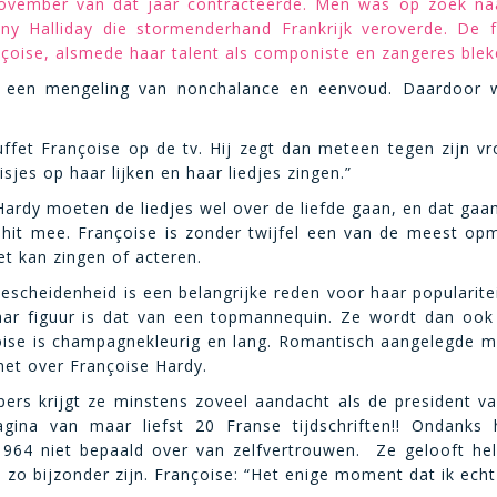
november van dat jaar contracteerde. Men was op zoek naa
nny Halliday die stormenderhand Frankrijk veroverde. De 
çoise, alsmede haar talent als componiste en zangeres blek
 een mengeling van nonchalance en eenvoud. Daardoor wor
fet Françoise op de tv. Hij zegt dan meteen tegen zijn vro
sjes op haar lijken en haar liedjes zingen.”
ardy moeten de liedjes wel over de liefde gaan, en dat gaan z
 hit mee. Françoise is zonder twijfel een van de meest opm
et kan zingen of acteren.
escheidenheid is een belangrijke reden voor haar popularit
Haar figuur is dat van een topmannequin. Ze wordt dan oo
oise is champagnekleurig en lang. Romantisch aangelegde 
het over Françoise Hardy.
pers krijgt ze minstens zoveel aandacht als de president va
agina van maar liefst 20 Franse tijdschriften!! Ondanks 
964 niet bepaald over van zelfvertrouwen. Ze gelooft hel
e zo bijzonder zijn. Françoise: “Het enige moment dat ik echt 