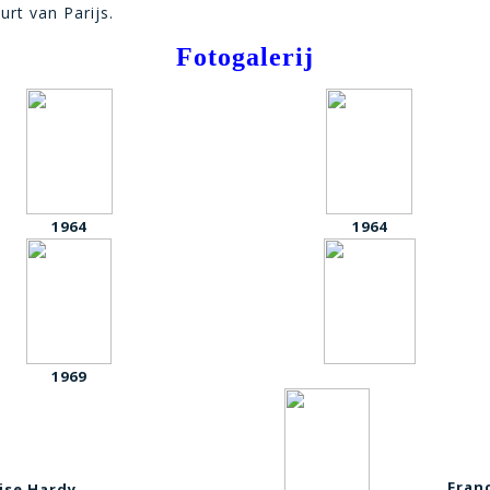
rt van Parijs.
Fotogalerij
1964
1964
1969
Franç
ise Hardy