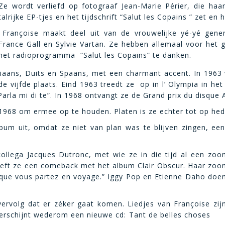
Ze wordt verliefd op fotograaf Jean-Marie Périer, die ha
talrijke EP-tjes en het tijdschrift “Salut les Copains ” zet en
Françoise maakt deel uit van de vrouwelijke yé-yé gene
France Gall en Sylvie Vartan. Ze hebben allemaal voor het g
het radioprogramma “Salut les Copains” te danken.
aliaans, Duits en Spaans, met een charmant accent. In 1963
 de vijfde plaats. Eind 1963 treedt ze op in l’ Olympia in 
arla mi di te”. In 1968 ontvangt ze de Grand prix du disque
1968 om ermee op te houden. Platen is ze echter tot op hed
um uit, omdat ze niet van plan was te blijven zingen, een
ollega Jacques Dutronc, met wie ze in die tijd al een zoo
eeft ze een comeback met het album Clair Obscur. Haar zoo
isque vous partez en voyage.” Iggy Pop en Etienne Daho doe
vervolg dat er zéker gaat komen. Liedjes van Françoise zij
verschijnt wederom een nieuwe cd: Tant de belles choses