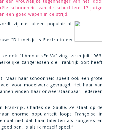
r een vrouwelijke tegenhanger van het idool
frêle schoonheid van de schuchtere 17-jarige
en een goed wapen in de strijd.
dt zij niet alleen populair als
uw: “Dit meisje is Elektra in een
e ook. “LAmour sEn Va” zingt ze in juli 1963.
erkelijke zangeressen die Frankrijk ooit heeft
eit. Maar haar schoonheid speelt ook een grote
k veel voor modelwerk gevraagd. Het haar van
mannen vinden haar onweerstaanbaar. Iedereen
n Frankrijk, Charles de Gaulle. Ze staat op de
haar enorme populariteit loopt Françoise in
emaal niet dat haar talenten als zangeres en
goed ben, is als ik mezelf speel.”