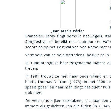
Jean-Marie Périer
Francoise Hardy zingt soms in het Engels, It
Songfestival en bereikt met “Lamour sen va”
scoort ze op het Festival van San Remo met “P
Vermoeid van de vele optredens besluit ze in 
In 1988 brengt ze haar zogenaamd laatste alb
treden.
In 198
1 trouwt ze met haar oude vriend en c
heeft, Thomas Dutronc (1973). In mei 2000 h
speelt gitaar en haar man zingt het duet “Pu
ook mee.
De vele fans kijken reikhalzend uit naar een 
immers als gedichten van alle tijden. In 2004 