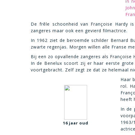
in 
Joh
Fran
De frêle schoonheid van Françoise Hardy is
zangeres maar ook een gevierd filmactrice.
In 1962 ziet de beroemde schilder Bernard Buf
zwarte regenjas. Morgen willen alle Franse mei
Bij een zo opvallende zangeres als Françoise H
In de Benelux scoort zij er haar eerste grote
voortgebracht. Zelf zegt ze dat ze helemaal ni
Haar b
rol. 
Franç
heeft 
In de 
voorp
1963/1
16 jaar oud
actric