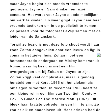
maar Jayne begint zich steeds vreemder te
gedragen. Jayne en Sam drinken en ruziën
constant. Het wordt voor Jayne steeds moeilijker
om werk te vinden. En weer grijpt Jayne naar haar
vreemde tactieken om in de publiciteit te komen.
Ze poseert voor de fotograaf LaVey samen met de
leider van de Satanskerk.
Terwijl ze bezig is met deze foto shoot wordt haar
zoon Zoltan aangevallen door een leeuw en ligt in
coma in het ziekenhuis. Zoltan moet
een
hersenoperatie ondergaan en Mickey komt vanuit
Rome, waar hij bezig is met een film,
overgevlogen om bij Zoltan en Jayne te zijn.
Zoltan krijgt veel complicaties, maar is genoeg
hersteld om met Kerst 1966 uit het ziekenhuis
ontslagen te worden. In december 1966 heeft ze
een kleine rol in een film van Twentieth Century
Fox, “A Guide For The Married Man” (1967). Dit
bleek haar laatste optreden in een film te zijn. Ze
zag er dik en opgeblazen uit. Haar drinken had de