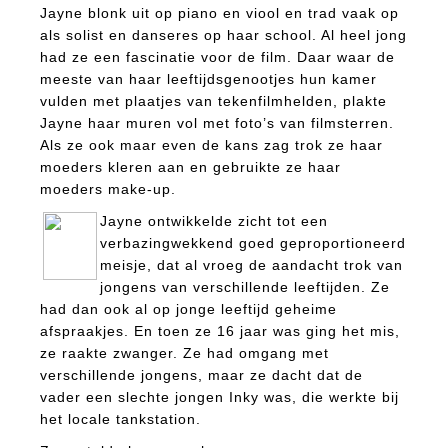
Jayne blonk uit op piano en viool en trad vaak op
als solist en danseres op haar school. Al heel jong
had ze een fascinatie voor de film. Daar waar de
meeste van haar leeftijdsgenootjes hun kamer
vulden met plaatjes van tekenfilmhelden, plakte
Jayne haar muren vol met foto’s van filmsterren.
Als ze ook maar even de kans zag trok ze haar
moeders kleren aan en gebruikte ze haar
moeders make-up.
Jayne ontwikkelde zicht tot een
verbazingwekkend goed geproportioneerd
meisje, dat al vroeg de aandacht trok van
jongens van verschillende leeftijden. Ze
had dan ook al op jonge leeftijd geheime
afspraakjes. En toen ze 16 jaar was ging het mis,
ze raakte zwanger. Ze had omgang met
verschillende jongens, maar ze dacht dat de
vader een slechte jongen Inky was, die werkte bij
het locale tankstation.