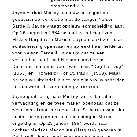
onfatsoenlijk is.
Jayne verlaat Mickey opnieuw en begint een
gepassioneerde relatie met de zanger Nelson
Sardelli. Jayne vraagt opnieuw echtscheiding aan.
Op 26 augustus 1964 scheidt ze officieel van
Mickey Hargitay in Mexico. Jayne maakt zelf haar
echtscheiding openbaar en spreekt haar liefde uit
voor Nelson Sardelli. In de tijd dat ze een
verhouding heeft met Nelson maakt ze in
Duitsland opnames voor twee films “Dog Eat Dog”
(1963) en “Homesick For St. Pauli” (1963). Maar
Nelson wil uiteindelijk niet van zijn vrouw scheiden
en dus wordt de verhouding verbroken.
Jayne gaat terug naar Mickey. Ze is dan al in
verwachting en de twee maken openbaar dat ze
weer met elkaar verzoend zijn. Ze hertrouwen niet
omdat ze zeggen dat hun scheiding in Mexico
ongeldig is. Op 23 januari 1964 wordt haar
dochter Mariska Magdolina (Hargitay) geboren in
Californië. Jayne gaat weer aan het werk en