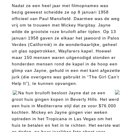
Nadat ze een heel jaar met filmopnames was
bezig geweest scheidde ze op 8 januari 1958
officieel van Paul Mansfield. Daarmee was de weg
vrij om te trouwen met Mickey Hargitay. Jayne
wilde de grootste roze bruiloft aller tijden. Op 13
januari 1958 gaven ze elkaar het jawoord in Palos
Verdes (Californië) in de wonderbaarlijke, geheel
uit glas opgetrokken, Wayfarers kapel. Hoewel
maar 150 mensen waren uitgenodigd stonden er
honderden mensen rond de kapel in de hoop een
glimp van Jayne, gehuld in een met kant afgezette
jurk (die overigens was gebruikt in “The Girl Can’t
Help It”), te kunnen opvangen.
Na hun bruiloft besloot Jayne dat ze een
groot huis gingen kopen in Beverly Hills. Het werd
een huis in Mediterrane stijl dat ze voor $76.000
kochten. Mickey en Jayne gingen vier weken
optreden in het Tropicana in Las Vegas om het
huis te betalen en het in te richten. Het eerste wat
ze deden, na haar jaarlijkse foto shoot voor