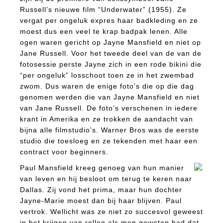
Russell’s nieuwe film “Underwater” (1955). Ze
vergat per ongeluk expres haar badkleding en ze
moest dus een veel te krap badpak lenen. Alle
ogen waren gericht op Jayne Mansfield en niet op
Jane Russell. Voor het tweede deel van de van de
fotosessie perste Jayne zich in een rode bikini die
“per ongeluk” losschoot toen ze in het zwembad
zwom. Dus waren de enige foto’s die op die dag
genomen werden die van Jayne Mansfield en niet
van Jane Russell. De foto’s verschenen in iedere
krant in Amerika en ze trokken de aandacht van
bijna alle filmstudio’s. Warner Bros was de eerste
studio die toesloeg en ze tekenden met haar een
contract voor beginners.
Paul Mansfield kreeg genoeg van hun manier
van leven en hij besloot om terug te keren naar
Dallas. Zij vond het prima, maar hun dochter
Jayne-Marie moest dan bij haar blijven. Paul
vertrok. Wellicht was ze niet zo succesvol geweest
in het krijgen van rollen als men geweten had dat