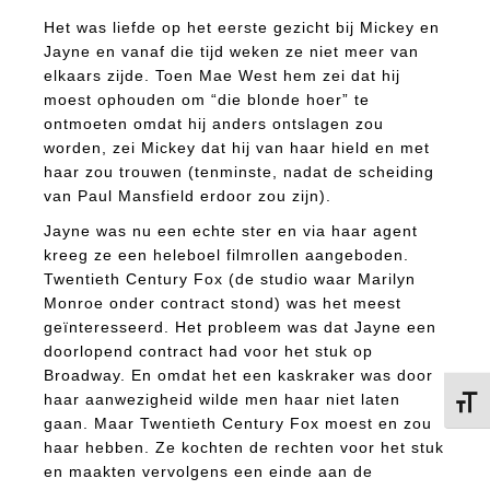
Het was liefde op het eerste gezicht bij Mickey en
Jayne en vanaf die tijd weken ze niet meer van
elkaars zijde. Toen Mae West hem zei dat hij
moest ophouden om “die blonde hoer” te
ontmoeten omdat hij anders ontslagen zou
worden, zei Mickey dat hij van haar hield en met
haar zou trouwen (tenminste, nadat de scheiding
van Paul Mansfield erdoor zou zijn).
Jayne was nu een echte ster en via haar agent
kreeg ze een heleboel filmrollen aangeboden.
Twentieth Century Fox (de studio waar Marilyn
Monroe onder contract stond) was het meest
geïnteresseerd. Het probleem was dat Jayne een
doorlopend contract had voor het stuk op
Broadway. En omdat het een kaskraker was door
haar aanwezigheid wilde men haar niet laten
Kies 
gaan. Maar Twentieth Century Fox moest en zou
haar hebben. Ze kochten de rechten voor het stuk
en maakten vervolgens een einde aan de