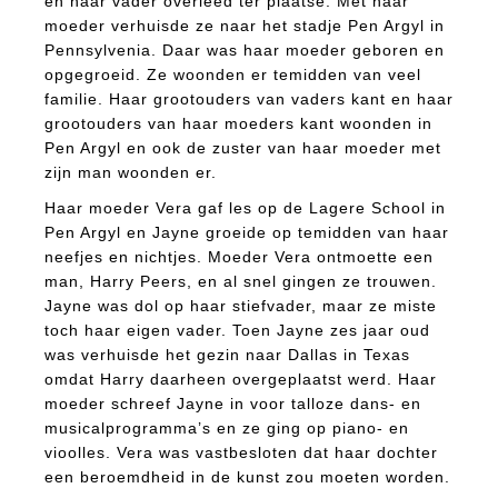
en haar vader overleed ter plaatse. Met haar
moeder verhuisde ze naar het stadje Pen Argyl in
Pennsylvenia. Daar was haar moeder geboren en
opgegroeid. Ze woonden er temidden van veel
familie. Haar grootouders van vaders kant en haar
grootouders van haar moeders kant woonden in
Pen Argyl en ook de zuster van haar moeder met
zijn man woonden er.
Haar moeder Vera gaf les op de Lagere School in
Pen Argyl en Jayne groeide op temidden van haar
neefjes en nichtjes. Moeder Vera ontmoette een
man, Harry Peers, en al snel gingen ze trouwen.
Jayne was dol op haar stiefvader, maar ze miste
toch haar eigen vader. Toen Jayne zes jaar oud
was verhuisde het gezin naar Dallas in Texas
omdat Harry daarheen overgeplaatst werd. Haar
moeder schreef Jayne in voor talloze dans- en
musicalprogramma’s en ze ging op piano- en
vioolles. Vera was vastbesloten dat haar dochter
een beroemdheid in de kunst zou moeten worden.