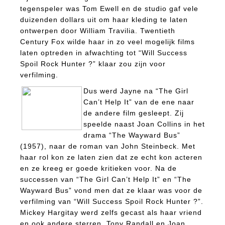
tegenspeler was Tom Ewell en de studio gaf vele
duizenden dollars uit om haar kleding te laten
ontwerpen door William Travilia. Twentieth
Century Fox wilde haar in zo veel mogelijk films
laten optreden in afwachting tot “Will Success
Spoil Rock Hunter ?” klaar zou zijn voor
verfilming.
Dus werd Jayne na “The Girl
Can’t Help It” van de ene naar
de andere film gesleept. Zij
speelde naast Joan Collins in het
drama “The Wayward Bus”
(1957), naar de roman van John Steinbeck. Met
haar rol kon ze laten zien dat ze echt kon acteren
en ze kreeg er goede kritieken voor. Na de
successen van “The Girl Can’t Help It” en “The
Wayward Bus” vond men dat ze klaar was voor de
verfilming van “Will Success Spoil Rock Hunter ?”.
Mickey Hargitay werd zelfs gecast als haar vriend
en ook andere sterren, Tony Randall en Joan