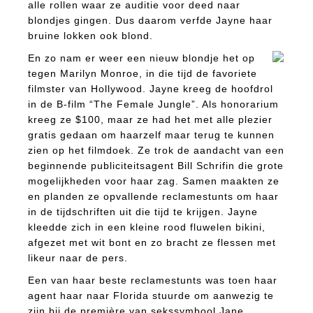
alle rollen waar ze auditie voor deed naar
blondjes gingen. Dus daarom verfde Jayne haar
bruine lokken ook blond.
En zo nam er weer een nieuw blondje het op
tegen Marilyn Monroe, in die tijd de favoriete
filmster van Hollywood. Jayne kreeg de hoofdrol
in de B-film “The Female Jungle”. Als honorarium
kreeg ze $100, maar ze had het met alle plezier
gratis gedaan om haarzelf maar terug te kunnen
zien op het filmdoek. Ze trok de aandacht van een
beginnende publiciteitsagent Bill Schrifin die grote
mogelijkheden voor haar zag. Samen maakten ze
en planden ze opvallende reclamestunts om haar
in de tijdschriften uit die tijd te krijgen. Jayne
kleedde zich in een kleine rood fluwelen bikini,
afgezet met wit bont en zo bracht ze flessen met
likeur naar de pers.
Een van haar beste reclamestunts was toen haar
agent haar naar Florida stuurde om aanwezig te
zijn bij de première van sekssymbool Jane