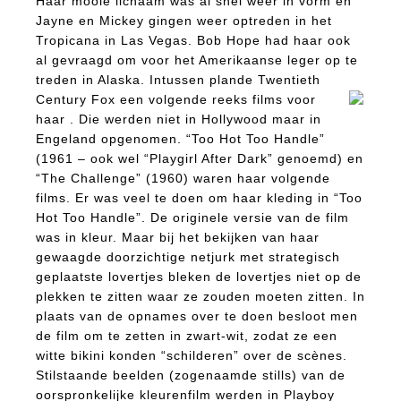
Haar mooie lichaam was al snel weer in vorm en
Jayne en Mickey gingen weer optreden in het
Tropicana in Las Vegas. Bob Hope had haar ook
al gevraagd om voor het Amerikaanse leger op te
treden in Alaska. Intussen plande Twentieth
Century Fox een volgende reeks
films voor
haar . Die werden niet in Hollywood maar in
Engeland opgenomen. “Too Hot Too Handle”
(1961 – ook wel “Playgirl After Dark” genoemd) en
“The Challenge” (1960) waren haar volgende
films. Er was veel te doen om haar kleding in “Too
Hot Too Handle”. De originele versie van de film
was in kleur. Maar bij het bekijken van haar
gewaagde doorzichtige netjurk met strategisch
geplaatste lovertjes bleken de lovertjes niet op de
plekken te zitten waar ze zouden moeten zitten. In
plaats van de opnames over te doen besloot men
de film om te zetten in zwart-wit, zodat ze een
witte bikini konden “schilderen” over de scènes.
Stilstaande beelden (zogenaamde stills) van de
oorspronkelijke kleurenfilm werden in Playboy