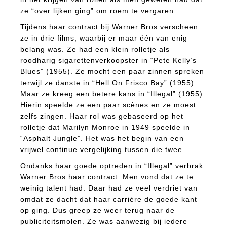
ze “over lijken ging” om roem te vergaren.
Tijdens haar contract bij Warner Bros verscheen
ze in drie films, waarbij er maar één van enig
belang was. Ze had een klein rolletje als
roodharig sigarettenverkoopster in “Pete Kelly’s
Blues” (1955). Ze mocht een paar zinnen spreken
terwijl ze danste in “Hell On Frisco Bay” (1955).
Maar ze kreeg een betere kans in “Illegal” (1955).
Hierin speelde ze een paar scènes en ze moest
zelfs zingen. Haar rol was gebaseerd op het
rolletje dat Marilyn Monroe in 1949 speelde in
“Asphalt Jungle”. Het was het begin van een
vrijwel continue vergelijking tussen die twee.
Ondanks haar goede optreden in “Illegal” verbrak
Warner Bros haar contract. Men vond dat ze te
weinig talent had. Daar had ze veel verdriet van
omdat ze dacht dat haar carrière de goede kant
op ging. Dus greep ze weer terug naar de
publiciteitsmolen. Ze was aanwezig bij iedere