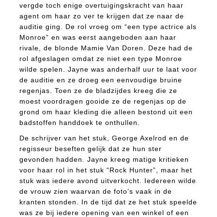
vergde toch enige overtuigingskracht van haar
agent om haar zo ver te krijgen dat ze naar de
auditie ging. De rol vroeg om “een type actrice als
Monroe” en was eerst aangeboden aan haar
rivale, de blonde Mamie Van Doren. Deze had de
rol afgeslagen omdat ze niet een type Monroe
wilde spelen. Jayne was anderhalf uur te laat voor
de auditie en ze droeg een eenvoudige bruine
regenjas. Toen ze de bladzijdes kreeg die ze
moest voordragen gooide ze de regenjas op de
grond om haar kleding die alleen bestond uit een
badstoffen handdoek te onthullen.
De schrijver van het stuk, George Axelrod en de
regisseur beseften gelijk dat ze hun ster
gevonden hadden. Jayne kreeg matige kritieken
voor haar rol in het stuk “Rock Hunter”, maar het
stuk was iedere avond uitverkocht. Iedereen wilde
de vrouw zien waarvan de foto’s vaak in de
kranten stonden. In de tijd dat ze het stuk speelde
was ze bij iedere opening van een winkel of een