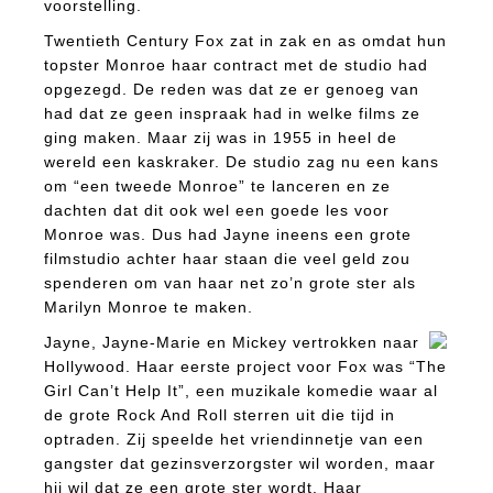
voorstelling.
Twentieth Century Fox zat in zak en as omdat hun
topster Monroe haar contract met de studio had
opgezegd. De reden was dat ze er genoeg van
had dat ze geen inspraak had in welke films ze
ging maken. Maar zij was in 1955 in heel de
wereld een kaskraker. De studio zag nu een kans
om “een tweede Monroe” te lanceren en ze
dachten dat dit ook wel een goede les voor
Monroe was. Dus had Jayne ineens een grote
filmstudio achter haar staan die veel geld zou
spenderen om van haar net zo’n grote ster als
Marilyn Monroe te maken.
Jayne, Jayne-Marie en Mickey vertrokken naar
Hollywood. Haar eerste project voor Fox was “The
Girl Can’t Help It”, een muzikale komedie waar al
de grote Rock And Roll sterren uit die tijd in
optraden. Zij speelde het vriendinnetje van een
gangster dat gezinsverzorgster wil worden, maar
hij wil dat ze een grote ster wordt. Haar