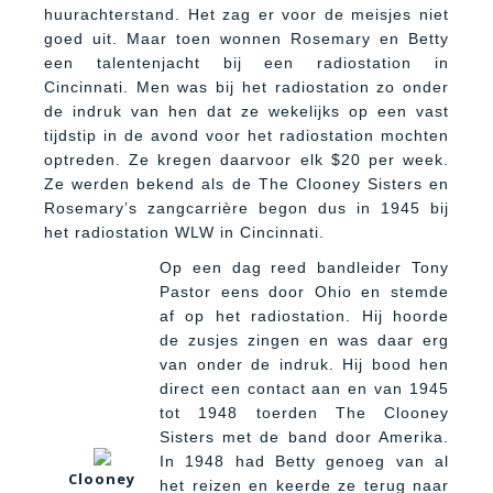
huurachterstand. Het zag er voor de meisjes niet
goed uit. Maar toen wonnen Rosemary en Betty
een talentenjacht bij een radiostation in
Cincinnati. Men was bij het radiostation zo onder
de indruk van hen dat ze wekelijks op een vast
tijdstip in de avond voor het radiostation mochten
optreden. Ze kregen daarvoor elk $20 per week.
Ze werden bekend als de The Clooney Sisters en
Rosemary’s zangcarrière begon dus in 1945 bij
het radiostation WLW in Cincinnati.
O
p een dag reed bandleider Tony
Pastor eens door Ohio en stemde
af op het radiostation. Hij hoorde
de zusjes zingen en was daar erg
van onder de indruk. Hij bood hen
direct een contact aan en van 1945
tot 1948 toerden The Clooney
Sisters met de band door Amerika.
In 1948 had Betty genoeg van al
Clooney
het reizen en keerde ze terug naar