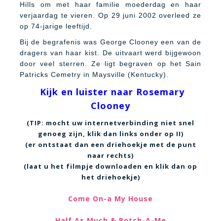
Hills om met haar familie moederdag en haar
verjaardag te vieren. Op 29 juni 2002 overleed ze
op 74-jarige leeftijd.
Bij de begrafenis was George Clooney een van de
dragers van haar kist. De uitvaart werd bijgewoon
door veel sterren. Ze ligt begraven op het Sain
Patricks Cemetry in Maysville (Kentucky).
Kijk en luister naar
Rosemary
Clooney
(TIP: mocht uw internetverbinding niet snel
genoeg zijn, klik dan links onder op II)
(er ontstaat dan een driehoekje met de punt
naar rechts)
(laat u het filmpje downloaden en klik dan op
het driehoekje)
Come On-a My House
Half As Much & Botch-A-Me