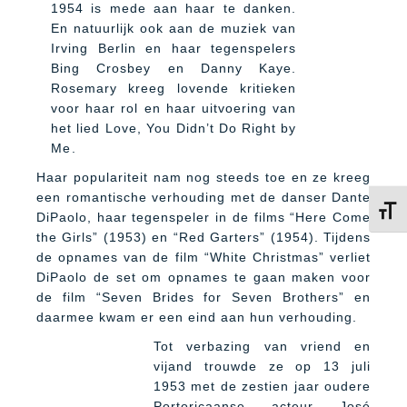
1954 is mede aan haar te danken.
En natuurlijk ook aan de muziek van
Irving Berlin en haar tegenspelers
Bing Crosbey en Danny Kaye.
Rosemary kreeg lovende kritieken
voor haar rol en haar uitvoering van
het lied Love, You Didn’t Do Right by
Me.
Haar populariteit nam nog steeds toe en ze kreeg
een romantische verhouding met de danser Dante
Kies 
DiPaolo, haar tegenspeler in de films “Here Come
the Girls” (1953) en “Red Garters” (1954). Tijdens
de opnames van de film “White Christmas” verliet
DiPaolo de set om opnames te gaan maken voor
de film “Seven Brides for Seven Brothers” en
daarmee kwam er een eind aan hun verhouding.
T
ot verbazing van vriend en
vijand trouwde ze op 13 juli
1953 met de zestien jaar oudere
Portoricaanse acteur José