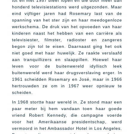
tot en met 1957 bleef lopen en die door meer dan
honderd televisiestations werd uitgezonden. Maar
eind vijftiger jaren had Rosemary last van de
spanning van het ster zijn en haar meedogenloze
werkschema. De druk van het opvoeden van haar
kinderen naast het hebben van een carrière als
televisiester, filmster, radioster en zangeres
begon zijn tol te eisen. Daarnaast ging het ook
niet goed met haar huwelijk. Ze raakte verslaafd
aan tranquillizers en slaappillen. Hoewel haar
leven voor de buitenwereld idyllisch leek
buitenwereld werd haar drugsverslaving erger. In
1961 scheidden Rosemary en José, maar in 1966
hertrouwden ze om in 1967 weer opnieuw te
scheiden.
In 1968 stortte haar wereld in. Ze stond maar een
paar meter bij hem vandaan toen haar goede
vriend Robert Kennedy, die campagne voerde
voor het Amerikaanse presidentschap, werd
vermoord in het Ambassador Hotel in Los Angeles.