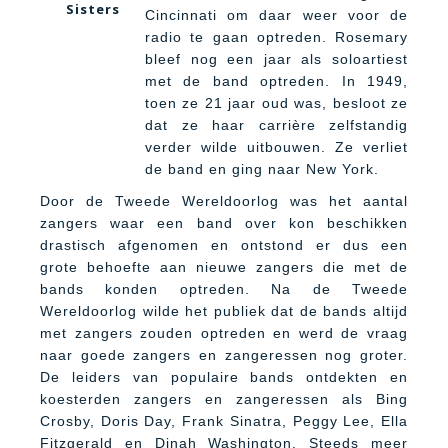
Sisters
Cincinnati om daar weer voor de
radio te gaan optreden. Rosemary
bleef nog een jaar als soloartiest
met de band optreden. In 1949,
toen ze 21 jaar oud was, besloot ze
dat ze haar carrière zelfstandig
verder wilde uitbouwen. Ze verliet
de band en ging naar New York.
Door de Tweede Wereldoorlog was het aantal
zangers waar een band over kon beschikken
drastisch afgenomen en ontstond er dus een
grote behoefte aan nieuwe zangers die met de
bands konden optreden. Na de Tweede
Wereldoorlog wilde het publiek dat de bands altijd
met zangers zouden optreden en werd de vraag
naar goede zangers en zangeressen nog groter.
De leiders van populaire bands ontdekten en
koesterden zangers en zangeressen als Bing
Crosby, Doris Day, Frank Sinatra, Peggy Lee, Ella
Fitzgerald en Dinah Washington. Steeds meer