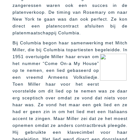
zangeressen waren ook een succes in de
platenverkoop. De timing van Rosemary om naar
New York te gaan was dan ook perfect. Ze kon
direct een platencontract afsluiten bij de
platenmaatschappij Columbia.
Bij Columbia begon haar samenwerking met Mitch
Miller, die bij Columbia topartiesten begeleidde. In
1951 overtuigde Miller haar ervan
om
het nummer “Come On-a My House”
op te nemen, een lied gebaseerd op
een vreemd Armeens Volksliedje.
Toen Miller haar voor het eerst
voorstelde om dit lied op te nemen was ze daar
erg sceptisch over omdat ze vond dat niets voor
haar was. Ze vond het maar een gek lied en ze
had er geen zin in om het lied met een Italiaans
accent te zingen. Maar Miller zei dat ze het moest
opnemen omdat ze anders contractbreuk pleegde.
Hij gebruikte een klavecimbel voor haar
begeleiding. Het lied werd direct een doorslaand