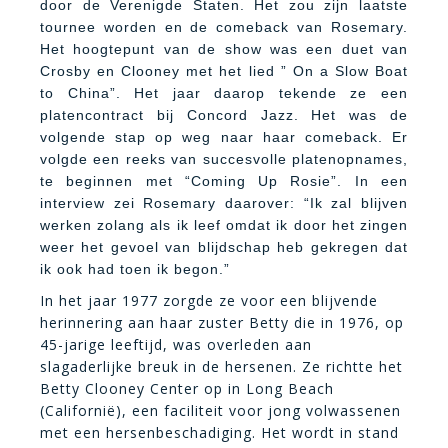
door de Verenigde Staten. Het zou zijn laatste
tournee worden en de comeback van Rosemary.
Het hoogtepunt van de show was een duet van
Crosby en Clooney met het lied ” On a Slow Boat
to China”. Het jaar daarop tekende ze een
platencontract bij Concord Jazz. Het was de
volgende stap op weg naar haar comeback. Er
volgde een reeks van succesvolle platenopnames,
te beginnen met “Coming Up Rosie”. In een
interview zei Rosemary daarover: “Ik zal blijven
werken zolang als ik leef omdat ik door het zingen
weer het gevoel van blijdschap heb gekregen dat
ik ook had toen ik begon.”
In het jaar 1977 zorgde ze voor een blijvende
herinnering aan haar zuster Betty die in 1976, op
45-jarige leeftijd, was overleden aan
slagaderlijke breuk in de hersenen. Ze richtte het
Betty Clooney Center op in Long Beach
(Californië), een faciliteit voor jong volwassenen
met een hersenbeschadiging. Het wordt in stand