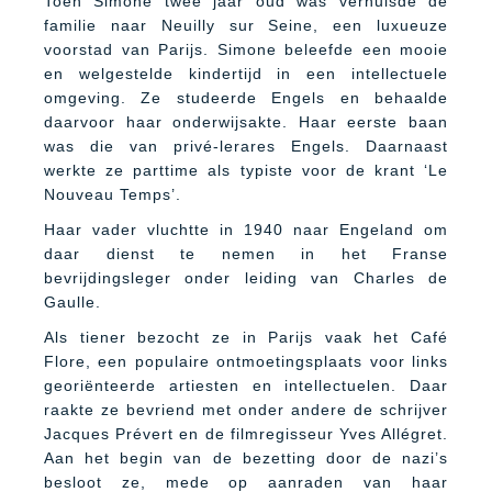
Toen Simone twee jaar oud was verhuisde de
familie naar Neuilly sur Seine, een luxueuze
voorstad van Parijs. Simone beleefde een mooie
en welgestelde kindertijd in een intellectuele
omgeving. Ze studeerde Engels en behaalde
daarvoor haar onderwijsakte. Haar eerste baan
was die van privé-lerares Engels. Daarnaast
werkte ze parttime als typiste voor de krant ‘Le
Nouveau Temps’.
Haar vader vluchtte in 1940 naar Engeland om
daar dienst te nemen in het Franse
bevrijdingsleger onder leiding van Charles de
Gaulle.
Als tiener bezocht ze in Parijs vaak het Café
Flore, een populaire ontmoetingsplaats voor links
georiënteerde artiesten en intellectuelen. Daar
raakte ze bevriend met onder andere de schrijver
Jacques Prévert en de filmregisseur Yves Allégret.
Aan het begin van de bezetting door de nazi’s
besloot ze, mede op aanraden van haar