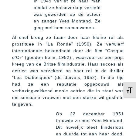
In 1949 verliet ze haar man
omdat ze halsoverkop verliefd
was geworden op de acteur
en zanger Yves Montand. Ze
ging met hem samenwonen.
Al snel kreeg ze faam door haar kleine rol als
prostituee in “La Ronde” (1950). Ze verwierf
internationale bekendheid door de film “Casque
d’Or” (gouden helm, 1952)., waarvoor ze een prijs
kreeg van de Britse filmindustrie. Haar succes als
actrice was verzekerd na haar rol in de thriller
“Les Diaboliques” (de duivels, 1952). In die tijd
had ze een reputatie opgebouwd als
Kies 
verbazingwekkend mooie actrice die in staat was
om sensuele vrouwen met een sterke wil gestalte
te geven.
Op 22 december 1951
trouwde ze met Yves Montand.
Dit huwelijk bleef kinderloos
en duurde tot aan haar dood,