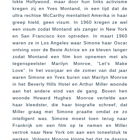
lokte Hollywood, maar door hun links activisme
kregen zij en Yves Montand, in een tijd dat de
ultra rechtse McCarthy mentaliteit Amerika in haar
greep hield, geen visum. In 1960 kregen ze wel
een visum zodat Montand als zanger in New York
en San Francisco kon optreden. In maart 1960
waren ze in Los Angeles waar Simone haar Oscar
ontving voor de Beste Actrice en ze bleven langer
zodat Montand een film kon opnemen met als
tegenspeelster Marilyn Monroe, “Let’s Make
Love”. In het voorjaar en de zomer van dat jaar
waren Simone en Yves buren van Marilyn Monroe
in het Beverly Hills Hotel en Arthur Miller woonde
aan het andere eind van de gang. Boven hen
woonde Howard Hughes. Monroe vertelde aan
haar kleedster, die haar biografie schreef, dat
Miller graag met Simone praatte omdat ze zo
intelligent was. Simone moest toen terug naar
Frankrijk om een film op te nemen en Miller
vertrok naar New York om aan een toneelstuk te
werken. Volgens Monroe klopte het dat ze daarna