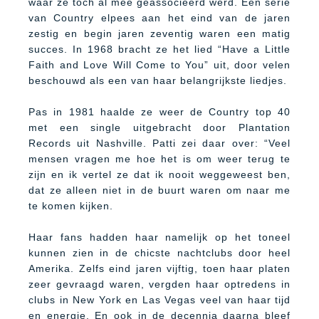
waar ze toch al mee geassocieerd werd. Een serie
van Country elpees aan het eind van de jaren
zestig en begin jaren zeventig waren een matig
succes. In 1968 bracht ze het lied “Have a Little
Faith and Love Will Come to You” uit, door velen
beschouwd als een van haar belangrijkste liedjes.
Pas in 1981 haalde ze weer de Country top 40
met een single uitgebracht door Plantation
Records uit Nashville. Patti zei daar over: “Veel
mensen vragen me hoe het is om weer terug te
zijn en ik vertel ze dat ik nooit weggeweest ben,
dat ze alleen niet in de buurt waren om naar me
te komen kijken.
Haar fans hadden haar namelijk op het toneel
kunnen zien in de chicste nachtclubs door heel
Amerika. Zelfs eind jaren vijftig, toen haar platen
zeer gevraagd waren, vergden haar optredens in
clubs in New York en Las Vegas veel van haar tijd
en energie. En ook in de decennia daarna bleef