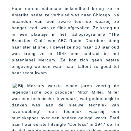
Haar eerste nationale bekendheid kreeg ze in
Amerika nadat ze verhuisd was naar Chicago. Na
maanden van een zware tournee waarbij ze
honger leed, was ze flink afgevallen. Ze kreeg nu
in een plaatsje in het radioprogramma “The
Breakfast Club” van ABC Radio. Daardoor steeg
haar ster al snel. Hoewel ze nog maar 20 jaar oud
was kreeg ze in 1948 een contract bij het
platenlabel Mercury. Ze kon zich geen betere
omgeving wensen waar haar taltent zo goed tot
haar recht kwam.
Bij Mercury werkte einde jaren veertig de
legendarische pop producer Mitch Miller. Miller
was een technische ’tovenaar’, wat gedeeltelijk te
danken was aan de nieuwe techniek van
‘overdubbing’, een techniek waarbij een
muziekspoor over een andere gelegd wordt. Patti
nam haar eerste hitsingle “Confess” in 1947 op. In
de tijd van de opname was er een staking gaande