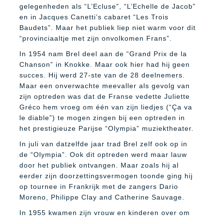
gelegenheden als “L’Ecluse”, “L’Echelle de Jacob”
en in Jacques Canetti’s cabaret “Les Trois
Baudets”. Maar het publiek liep niet warm voor dit
“provinciaaltje met zijn onvolkomen Frans”.
In 1954 nam Brel deel aan de “Grand Prix de la
Chanson” in Knokke. Maar ook hier had hij geen
succes. Hij werd 27-ste van de 28 deelnemers.
Maar een onverwachte meevaller als gevolg van
zijn optreden was dat de Franse vedette Juliette
Gréco hem vroeg om één van zijn liedjes (“Ça va
le diable”) te mogen zingen bij een optreden in
het prestigieuze Parijse “Olympia” muziektheater.
In juli van datzelfde jaar trad Brel zelf ook op in
de “Olympia”. Ook dit optreden werd maar lauw
door het publiek ontvangen. Maar zoals hij al
eerder zijn doorzettingsvermogen toonde ging hij
op tournee in Frankrijk met de zangers Dario
Moreno, Philippe Clay and Catherine Sauvage.
In 1955 kwamen zijn vrouw en kinderen over om