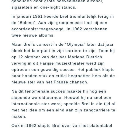
gehouden door grote hoeveelheden alcohol,
sigaretten en one-night stands.
In januari 1961 keerde Brel triomfantelijk terug in
de “Bobino”. Aan zijn groep musici had hij een
accordeonist toegevoegd. In 1962 verschenen
twee nieuwe albums.
Maar Brel’s concert in de “Olympia” later dat jaar
bleek het keerpunt in zijn carrière te zijn. Toen hij
op 12 oktober van dat jaar Marlene Dietrich
verving in dit Parijse muziektheater werd zijn
optreden een geweldig succes. Het publiek klapte
haar handen stuk en critici begroetten hem als de
nieuwe ster van het Franse chanson.
Na dit fenomenale succes maakte hij nog een
slopende wereldtournee. Hoewel hij nu snel een
internationale ster werd, speelde Brel in die tijd al
met het idee om een eind aan zijn zangcarrière te
maken.
Ook in 1962 stapte Brel over van het platenlabel