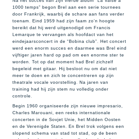
Na het succes van zijn vierde album “La Valse à
1000 temps” begon Brel aan een serie tournees
door Frankrijk, waarbij de schare aan fans verder
toenam. Eind 1959 had zijn faam zo’n hoogte
bereikt dat hij werd uitgenodigd om Francis
Lemarque te vervangen als hoofdact van het
eindejaarsconcert in de “Bobina club”. Het concert
werd een enorm succes en daarmee was Brel eind
vijftiger jaren hard op pad om een enorme ster te
worden. Tot op dat moment had Brel zichzelf
begeleid met gitaar. Hij besloot nu om dat niet
meer te doen en zich te concentreren op zijn
theatrale vocale voorstelling. Na jaren van
training had hij zijn stem nu volledig onder
controle.
Begin 1960 organiseerde zijn nieuwe impresario,
Charles Marouani, een reeks internationale
concerten in de Sovjet Unie, het Midden Oosten
en de Verenigde Staten. En Brel trok volgens een
slopend schema van stad tot stad, op de been