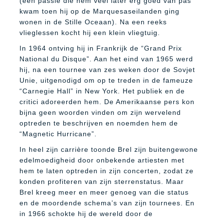
(een passie die hem veel later erg goed van pas
kwam toen hij op de Marquesaseilanden ging
wonen in de Stille Oceaan). Na een reeks
vlieglessen kocht hij een klein vliegtuig.
In 1964 ontving hij in Frankrijk de “Grand Prix
National du Disque”. Aan het eind van 1965 werd
hij, na een tournee van zes weken door de Sovjet
Unie, uitgenodigd om op te treden in de fameuze
“Carnegie Hall” in New York. Het publiek en de
critici adoreerden hem. De Amerikaanse pers kon
bijna geen woorden vinden om zijn wervelend
optreden te beschrijven en noemden hem de
“Magnetic Hurricane”.
In heel zijn carrière toonde Brel zijn buitengewone
edelmoedigheid door onbekende artiesten met
hem te laten optreden in zijn concerten, zodat ze
konden profiteren van zijn sterrenstatus. Maar
Brel kreeg meer en meer genoeg van die status
en de moordende schema’s van zijn tournees. En
in 1966 schokte hij de wereld door de