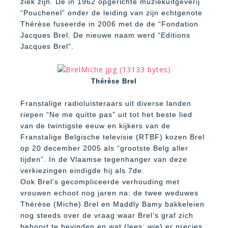
ziek zijn. De in 1962 opgerichte muziekuitgeverij
“Pouchenel” onder de leiding van zijn echtgenote
Thérèse fuseerde in 2006 met de de “Fondation
Jacques Brel. De nieuwe naam werd “Editions
Jacques Brel”.
Thérèse Brel
Franstalige radioluisteraars uit diverse landen
riepen “Ne me quitte pas” uit tot het beste lied
van de twintigste eeuw en kijkers van de
Franstalige Belgische televisie (RTBF) kozen Brel
op 20 december 2005 als “grootste Belg aller
tijden”. In de Vlaamse tegenhanger van deze
verkiezingen eindigde hij als 7de.
Ook Brel’s gecompliceerde verhouding met
vrouwen echoot nog jaren na: de twee weduwes
Thérèse (Miche) Brel en Maddly Bamy bakkeleien
nog steeds over de vraag waar Brel’s graf zich
behoort te bevinden en wat (lees: wie) er precies