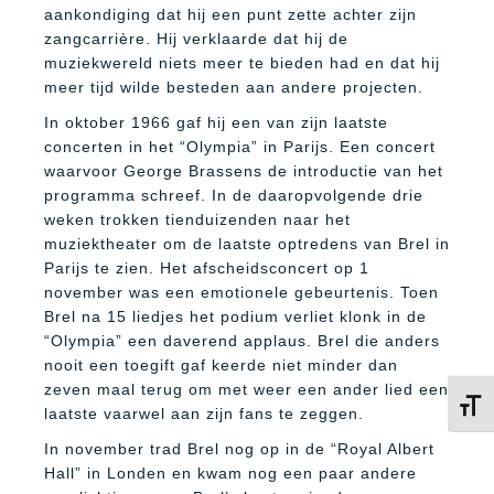
aankondiging dat hij een punt zette achter zijn
zangcarrière. Hij verklaarde dat hij de
muziekwereld niets meer te bieden had en dat hij
meer tijd wilde besteden aan andere projecten.
In oktober 1966 gaf hij een van zijn laatste
concerten in het “Olympia” in Parijs. Een concert
waarvoor George Brassens de introductie van het
programma schreef. In de daaropvolgende drie
weken trokken tienduizenden naar het
muziektheater om de laatste optredens van Brel in
Parijs te zien. Het afscheidsconcert op 1
november was een emotionele gebeurtenis. Toen
Brel na 15 liedjes het podium verliet klonk in de
“Olympia” een daverend applaus. Brel die anders
nooit een toegift gaf keerde niet minder dan
zeven maal terug om met weer een ander lied een
Kies 
laatste vaarwel aan zijn fans te zeggen.
In november trad Brel nog op in de “Royal Albert
Hall” in Londen en kwam nog een paar andere