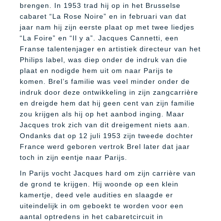
brengen. In 1953 trad hij op in het Brusselse
cabaret “La Rose Noire” en in februari van dat
jaar nam hij zijn eerste plaat op met twee liedjes
“La Foire” en “Il y a”. Jacques Cannetti, een
Franse talentenjager en artistiek directeur van het
Philips label, was diep onder de indruk van die
plaat en nodigde hem uit om naar Parijs te
komen. Brel’s familie was veel minder onder de
indruk door deze ontwikkeling in zijn zangcarrière
en dreigde hem dat hij geen cent van zijn familie
zou krijgen als hij op het aanbod inging. Maar
Jacques trok zich van dit dreigement niets aan.
Ondanks dat op 12 juli 1953 zijn tweede dochter
France werd geboren vertrok Brel later dat jaar
toch in zijn eentje naar Parijs.
In Parijs vocht Jacques hard om zijn carrière van
de grond te krijgen. Hij woonde op een klein
kamertje, deed vele audities en slaagde er
uiteindelijk in om geboekt te worden voor een
aantal optredens in het cabaretcircuit in