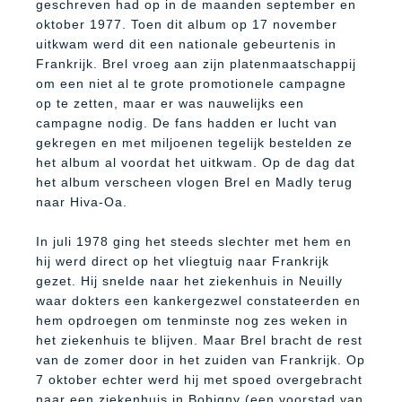
geschreven had op in de maanden september en
oktober 1977. Toen dit album op 17 november
uitkwam werd dit een nationale gebeurtenis in
Frankrijk. Brel vroeg aan zijn platenmaatschappij
om een niet al te grote promotionele campagne
op te zetten, maar er was nauwelijks een
campagne nodig. De fans hadden er lucht van
gekregen en met miljoenen tegelijk bestelden ze
het album al voordat het uitkwam. Op de dag dat
het album verscheen vlogen Brel en Madly terug
naar Hiva-Oa.
In juli 1978 ging het steeds slechter met hem en
hij werd direct op het vliegtuig naar Frankrijk
gezet. Hij snelde naar het ziekenhuis in Neuilly
waar dokters een kankergezwel constateerden en
hem opdroegen om tenminste nog zes weken in
het ziekenhuis te blijven. Maar Brel bracht de rest
van de zomer door in het zuiden van Frankrijk. Op
7 oktober echter werd hij met spoed overgebracht
naar een ziekenhuis in Bobigny (een voorstad van