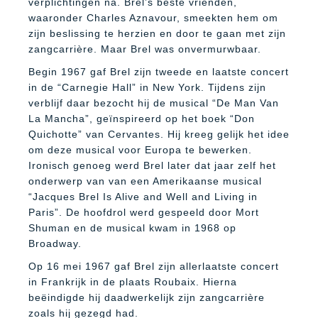
verplichtingen na. Brel’s beste vrienden,
waaronder Charles Aznavour, smeekten hem om
zijn beslissing te herzien en door te gaan met zijn
zangcarrière. Maar Brel was onvermurwbaar.
Begin 1967 gaf Brel zijn tweede en laatste concert
in de “Carnegie Hall” in New York. Tijdens zijn
verblijf daar bezocht hij de musical “De Man Van
La Mancha”, geïnspireerd op het boek “Don
Quichotte” van Cervantes. Hij kreeg gelijk het idee
om deze musical voor Europa te bewerken.
Ironisch genoeg werd Brel later dat jaar zelf het
onderwerp van van een Amerikaanse musical
“Jacques Brel Is Alive and Well and Living in
Paris”. De hoofdrol werd gespeeld door Mort
Shuman en de musical kwam in 1968 op
Broadway.
Op 16 mei 1967 gaf Brel zijn allerlaatste concert
in Frankrijk in de plaats Roubaix. Hierna
beëindigde hij daadwerkelijk zijn zangcarrière
zoals hij gezegd had.