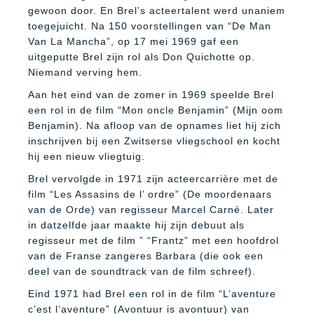
gewoon door. En Brel’s acteertalent werd unaniem
toegejuicht. Na 150 voorstellingen van “De Man
Van La Mancha”, op 17 mei 1969 gaf een
uitgeputte Brel zijn rol als Don Quichotte op.
Niemand verving hem.
Aan het eind van de zomer in 1969 speelde Brel
een rol in de film “Mon oncle Benjamin” (Mijn oom
Benjamin). Na afloop van de opnames liet hij zich
inschrijven bij een Zwitserse vliegschool en kocht
hij een nieuw vliegtuig.
Brel vervolgde in 1971 zijn acteercarrière met de
film “Les Assasins de l’ ordre” (De moordenaars
van de Orde) van regisseur Marcel Carné. Later
in datzelfde jaar maakte hij zijn debuut als
regisseur met de film ” “Frantz” met een hoofdrol
van de Franse zangeres Barbara (die ook een
deel van de soundtrack van de film schreef).
Eind 1971 had Brel een rol in de film “L’aventure
c’est l’aventure” (Avontuur is avontuur) van