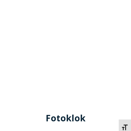
Fotoklok
Kies 