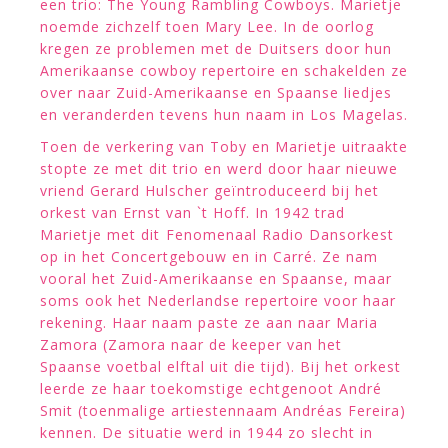
een trio: The Young Rambling Cowboys. Marietje
noemde zichzelf toen Mary Lee. In de oorlog
kregen ze problemen met de Duitsers door hun
Amerikaanse cowboy repertoire en schakelden ze
over naar Zuid-Amerikaanse en Spaanse liedjes
en veranderden tevens hun naam in Los Magelas.
Toen de verkering van Toby en Marietje uitraakte
stopte ze met dit trio en werd door haar nieuwe
vriend Gerard Hulscher geïntroduceerd bij het
orkest van Ernst van `t Hoff. In 1942 trad
Marietje met dit Fenomenaal Radio Dansorkest
op in het Concertgebouw en in Carré. Ze nam
vooral het Zuid-Amerikaanse en Spaanse, maar
soms ook het Nederlandse repertoire voor haar
rekening. Haar naam paste ze aan naar Maria
Zamora (Zamora naar de keeper van het
Spaanse voetbal elftal uit die tijd). Bij het orkest
leerde ze haar toekomstige echtgenoot André
Smit (toenmalige artiestennaam Andréas Fereira)
kennen. De situatie werd in 1944 zo slecht in