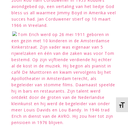
zoon Rob nam Corduwener in 1953 Robbies
avondgebed op, een vertaling van het liedje God
bless us all waarmee Jimmy Boyd in Amerika veel
succes had. Jan Corduwener stierf op 10 maart
1966 in Vreeland.
Tom Erich werd op 26 mei 1911 geboren in
een gezin met 10 kinderen in de Amsterdamse
Kinkerstraat. Zijn vader was eigenaar van 5
rijwielzaken en één van die zaken was voor Tom
bestemd. Op zijn vijftiende verdiende hij echter
al de kost in de muziek. Hij begon als pianist in
café De Munttoren en kwam vervolgens bij het
Apollotheater in Amsterdam terecht, als
begeleider van stomme films. Daarnaast speelde
hij in bars en restaurants. Zijn talent werd
ontdekt door de groten van de Nederlandse
kleinkunst en hij werd de begeleider van onder
Kies 
meer Louis Davids en Lou Bandy. In 1946 trad
Erich in dienst van de AVRO. Hij zou hier tot zijn
pensioen in 1976 blijven.