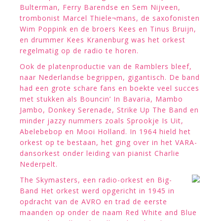
Bulterman, Ferry Barendse en Sem Nijveen,
trombonist Marcel Thiele¬mans, de saxofonisten
Wim Poppink en de broers Kees en Tinus Bruijn,
en drummer Kees Kranenburg was het orkest
regelmatig op de radio te horen.
Ook de platenproductie van de Ramblers bleef,
naar Nederlandse begrippen, gigantisch. De band
had een grote schare fans en boekte veel succes
met stukken als Bouncin’ In Bavaria, Mambo
Jambo, Donkey Serenade, Strike Up The Band en
minder jazzy nummers zoals Sprookje Is Uit,
Abelebebop en Mooi Holland. In 1964 hield het
orkest op te bestaan, het ging over in het VARA-
dansorkest onder leiding van pianist Charlie
Nederpelt.
The Skymasters, een radio-orkest en Big-
Band Het orkest werd opgericht in 1945 in
opdracht van de AVRO en trad de eerste
maanden op onder de naam Red White and Blue