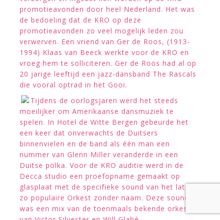
promotieavonden door heel Nederland. Het was
de bedoeling dat de KRO op deze
promotieavonden zo veel mogelijk leden zou
verwerven. Een vriend van Ger de Roos, (1913-
1994) Klaas van Beeck werkte voor de KRO en
vroeg hem te solliciteren. Ger de Roos had al op
20 jarige leeftijd een jazz-dansband The Rascals
die vooral optrad in het Gooi.
Tijdens de oorlogsjaren werd het steeds
moeilijker om Amerikaanse dansmuziek te
spelen. In Hotel de Witte Bergen gebeurde het
een keer dat onverwachts de Duitsers
binnenvielen en de band als één man een
nummer van Glenn Miller veranderde in een
Duitse polka. Voor de KRO auditie werd in de
Decca studio een proefopname gemaakt op
glasplaat met de specifieke sound van het later
zo populaire Orkest zonder naam. Deze sound
was een mix van de toenmaals bekende orkesten
van Victor Silvester en Will Glahé.