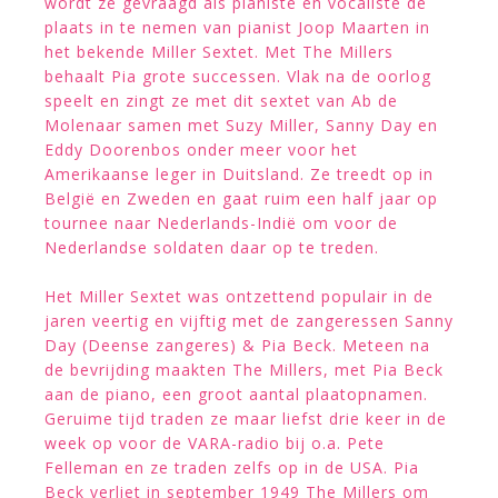
wordt ze gevraagd als pianiste en vocaliste de
plaats in te nemen van pianist Joop Maarten in
het bekende Miller Sextet. Met The Millers
behaalt Pia grote successen. Vlak na de oorlog
speelt en zingt ze met dit sextet van Ab de
Molenaar samen met Suzy Miller, Sanny Day en
Eddy Doorenbos onder meer voor het
Amerikaanse leger in Duitsland. Ze treedt op in
België en Zweden en gaat ruim een half jaar op
tournee naar Nederlands-Indië om voor de
Nederlandse soldaten daar op te treden.
Het Miller Sextet was ontzettend populair in de
jaren veertig en vijftig met de zangeressen Sanny
Day (Deense zangeres) & Pia Beck. Meteen na
de bevrijding maakten The Millers, met Pia Beck
aan de piano, een groot aantal plaatopnamen.
Geruime tijd traden ze maar liefst drie keer in de
week op voor de VARA-radio bij o.a. Pete
Felleman en ze traden zelfs op in de USA. Pia
Beck verliet in september 1949 The Millers om