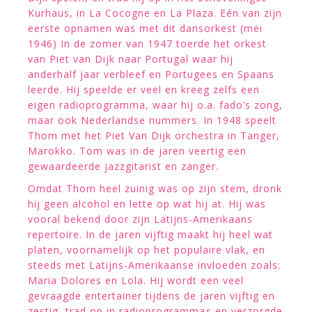
Kurhaus, in La Cocogne en La Plaza. Eén van zijn
eerste opnamen was met dit dansorkest (mei
1946) In de zomer van 1947 toerde het orkest
van Piet van Dijk naar Portugal waar hij
anderhalf jaar verbleef en Portugees en Spaans
leerde. Hij speelde er veel en kreeg zelfs een
eigen radioprogramma, waar hij o.a. fado’s zong,
maar ook Nederlandse nummers. In 1948 speelt
Thom met het Piet Van Dijk orchestra in Tanger,
Marokko. Tom was in de jaren veertig een
gewaardeerde jazzgitarist en zanger.
Omdat Thom heel zuinig was op zijn stem, dronk
hij geen alcohol en lette op wat hij at. Hij was
vooral bekend door zijn Latijns-Amerikaans
repertoire. In de jaren vijftig maakt hij heel wat
platen, voornamelijk op het populaire vlak, en
steeds met Latijns-Amerikaanse invloeden zoals:
Maria Dolores en Lola. Hij wordt een veel
gevraagde entertainer tijdens de jaren vijftig en
zestig, trad op in radioprogrammas en verzorgde