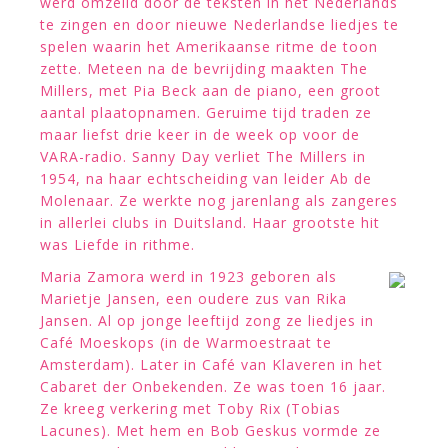
werd omzeild door de teksten in het Nederlands
te zingen en door nieuwe Nederlandse liedjes te
spelen waarin het Amerikaanse ritme de toon
zette. Meteen na de bevrijding maakten The
Millers, met Pia Beck aan de piano, een groot
aantal plaatopnamen. Geruime tijd traden ze
maar liefst drie keer in de week op voor de
VARA-radio. Sanny Day verliet The Millers in
1954, na haar echtscheiding van leider Ab de
Molenaar. Ze werkte nog jarenlang als zangeres
in allerlei clubs in Duitsland. Haar grootste hit
was Liefde in rithme.
Maria Zamora werd in 1923 geboren als
Marietje Jansen, een oudere zus van Rika
Jansen. Al op jonge leeftijd zong ze liedjes in
Café Moeskops (in de Warmoestraat te
Amsterdam). Later in Café van Klaveren in het
Cabaret der Onbekenden. Ze was toen 16 jaar.
Ze kreeg verkering met Toby Rix (Tobias
Lacunes). Met hem en Bob Geskus vormde ze