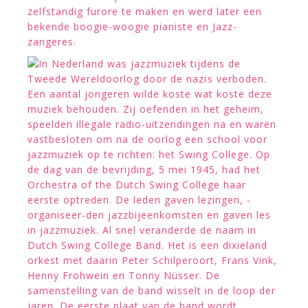
zelfstandig furore te maken en werd later een
bekende boogie-woogie pianiste en Jazz-
zangeres.
In Nederland was jazzmuziek tijdens de
Tweede Wereldoorlog door de nazis verboden.
Een aantal jongeren wilde koste wat koste deze
muziek behouden. Zij oefenden in het geheim,
speelden illegale radio-uitzendingen na en waren
vastbesloten om na de oorlog een school voor
jazzmuziek op te richten: het Swing College. Op
de dag van de bevrijding, 5 mei 1945, had het
Orchestra of the Dutch Swing College haar
eerste optreden. De leden gaven lezingen, -
organiseer-den jazzbijeenkomsten en gaven les
in jazzmuziek. Al snel veranderde de naam in
Dutch Swing College Band. Het is een dixieland
orkest met daarin Peter Schilperoort, Frans Vink,
Henny Frohwein en Tonny Nüsser. De
samenstelling van de band wisselt in de loop der
jaren. De eerste plaat van de band wordt