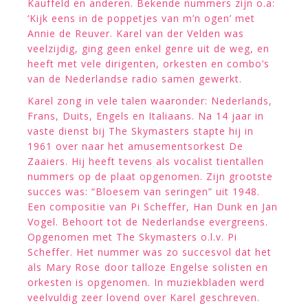
Kauffeld en anderen. Bekende nummers zijn o.a:
‘Kijk eens in de poppetjes van m’n ogen’ met
Annie de Reuver. Karel van der Velden was
veelzijdig, ging geen enkel genre uit de weg, en
heeft met vele dirigenten, orkesten en combo’s
van de Nederlandse radio samen gewerkt.
Karel zong in vele talen waaronder: Nederlands,
Frans, Duits, Engels en Italiaans. Na 14 jaar in
vaste dienst bij The Skymasters stapte hij in
1961 over naar het amusementsorkest De
Zaaiers. Hij heeft tevens als vocalist tientallen
nummers op de plaat opgenomen. Zijn grootste
succes was: “Bloesem van seringen” uit 1948.
Een compositie van Pi Scheffer, Han Dunk en Jan
Vogel. Behoort tot de Nederlandse evergreens.
Opgenomen met The Skymasters o.l.v. Pi
Scheffer. Het nummer was zo succesvol dat het
als Mary Rose door talloze Engelse solisten en
orkesten is opgenomen. In muziekbladen werd
veelvuldig zeer lovend over Karel geschreven.