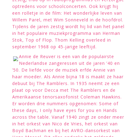
optredens voor schoolconcerten. Ook krijgt hij
een rolletje in de film: Het wonderlijke leven van
Willem Parel, met Wim Sonneveld in de hoofdrol.
Tijdens de jaren zestig wordt hij lid van het panel
in het populaire muziekprogramma van Herman
Stok, Top of Flop. Thom Kelling overleed in
september 1968 op 45-jarige leeftijd.
Annie de Reuver is een van de populairste
Nederlandse zangeressen uit de jaren ’40 en
’50. De liefde voor de muziek erfde Annie van
haar moeder. Als Annie bijna 18 is maakt ze haar
debuut bij The Ramblers. In 1935 neemt ze een
plaat op voor Decca met The Ramblers en de
Amerikaanse tenorsaxofonist Coleman Hawkins.
Er worden drie nummers opgenomen: Some of
these days, I only have eyes for you en Hands
across the table. Vanaf 1940 zingt ze onder meer
in het orkest van Nico de Vries, het orkest van
Boyd Bachman en bij het AVRO-dansorkest van