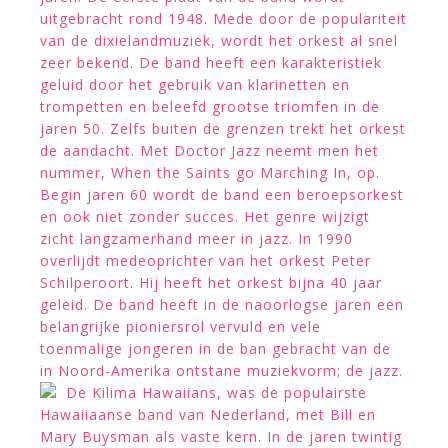
uitgebracht rond 1948. Mede door de populariteit
van de dixielandmuziek, wordt het orkest al snel
zeer bekend. De band heeft een karakteristiek
geluid door het gebruik van klarinetten en
trompetten en beleefd grootse triomfen in de
jaren 50. Zelfs buiten de grenzen trekt het orkest
de aandacht. Met Doctor Jazz neemt men het
nummer, When the Saints go Marching In, op.
Begin jaren 60 wordt de band een beroepsorkest
en ook niet zonder succes. Het genre wijzigt
zicht langzamerhand meer in jazz. In 1990
overlijdt medeoprichter van het orkest Peter
Schilperoort. Hij heeft het orkest bijna 40 jaar
geleid. De band heeft in de naoorlogse jaren een
belangrijke pioniersrol vervuld en vele
toenmalige jongeren in de ban gebracht van de
in Noord-Amerika ontstane muziekvorm; de jazz.
De Kilima Hawaiians, was de populairste
Hawaiiaanse band van Nederland, met Bill en
Mary Buysman als vaste kern. In de jaren twintig