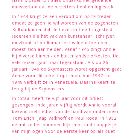
Hans Mossel. Dit alles ondanks het geldende
dansverbod dat de bezetters hebben ingesteld.
In 1944 krijgt ze een verbod om op te treden
omdat ze geen lid wil worden van de zogeheten
Kultuurkamer dat de bezetter heeft ingesteld.
Iedereen die het vak van kunstenaar, schrijver,
muzikant of podiumartiest wilde uitoefenen
moest zich aanmelden. Vanaf 1945 zingt Annie
bij diverse binnen- en buitenlandse orkesten. Het
vele reizen gaat haar tegenstaan. Als op 26
januari 1946 de Skymasters wordt opgericht gaat
Annie voor dit orkest optreden. Van 1947 tot
1949 verblijft ze in Venezuela. Daarna keert ze
terug bij de Skymasters.
In totaal heeft ze vijf jaar voor dit orkest
gezongen. Inde jaren vijftig wordt Annie vooral
bekend met liedjes van de hand van onder meer
Tom Erich, Jaap Valkhoff en Paul Roda. In 1952
neemt ze het nummer Kijk eens in de poppetjes
van mijn ogen voor de eerste keer op als duet