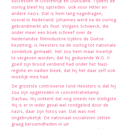
successen in Oostenrijk en Duitsland. Tijdens de
oorlog bleef hij optreden  ook voor Hitler en
andere nazis. Dat is hem lang nagedragen,
vooral in Nederland. Johannes werd na de oorlog
gebrandmerkt als fout. Volgens Schiweck, die
onder meer een boek schreef over de
Nederlandse filmindustrie tijdens de Duitse
bezetting, is Heesters na de oorlog tot nationale
zondebok gemaakt. Het zou hem maar moeilijk
te vergeven worden, dat hij gedurende W.O. II
goed zijn brood verdiend had onder het Nazi-
regime en nadien bleek, dat hij het daar zelf ook
moeilijk mee had.
De grootste controverse rond Heesters is dat hij
zou zijn opgetreden in concentratiekamp
Dachau. Hij ontkent dat nog steeds ten stelligste.
Hij is er in ieder geval wel rondgeleid door de
nazis, daar zijn fotos van. Dat was niet
ongebruikelijk. De nationaal-socialisten zetten
graag beroemdheden in uit