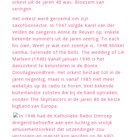
orkest uit de jaren 40 was: Bloesem van
seringen.
Het orkest werd geroemd om zijn
saxofoonsectie. In 1947 volgde Karel van der
Velden de zangeres Annie de Reuver op. enkele
bekende nummers uit de jaren veertig: To each
his own, Weet je wat een zoentje is, 1948 Klinker
samba, Serenade of the bells. The wedding of Lili
Marleen (1949) Vanaf januari 1949 is het
dansorkest te beluisteren in de Bonte
Dinsdagavondtrein. Het orkest bestaat tot in de
jaren negentig, maar is vanaf 1985 niet meer
wekelijks op de radio te horen. Veel bekende
buitenlandse solisten die bij de band optraden,
vonden The Skymasters in de jaren 80 de beste
bigband van Europa.
In 1946 had de Katholieke Radio Omroep
dringend behoefte aan een luchtig en vrolijk
amusementsorkest dat uitzendingen zou
verzorgen en ingezet kon worden op de KRO