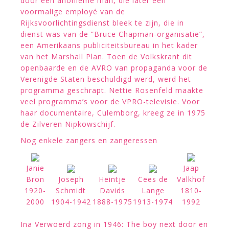
door een anonieme man, die later een
voormalige employé van de
Rijksvoorlichtingsdienst bleek te zijn, die in
dienst was van de ”Bruce Chapman-organisatie”,
een Amerikaans publiciteitsbureau in het kader
van het Marshall Plan. Toen de Volkskrant dit
openbaarde en de AVRO van propaganda voor de
Verenigde Staten beschuldigd werd, werd het
programma geschrapt. Nettie Rosenfeld maakte
veel programma’s voor de VPRO-televisie. Voor
haar documentaire, Culemborg, kreeg ze in 1975
de Zilveren Nipkowschijf.
Nog enkele zangers en zangeressen
Janie
Jaap
Bron
Joseph
Heintje
Cees de
Valkhof
1920-
Schmidt
Davids
Lange
1810-
2000
1904-1942
1888-1975
1913-1974
1992
Ina Verwoerd zong in 1946: The boy next door en