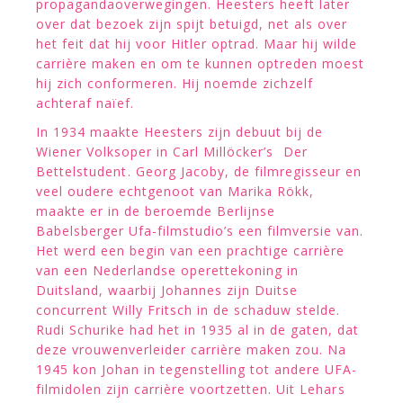
propagandaoverwegingen. Heesters heeft later
over dat bezoek zijn spijt betuigd, net als over
het feit dat hij voor Hitler optrad. Maar hij wilde
carrière maken en om te kunnen optreden moest
hij zich conformeren. Hij noemde zichzelf
achteraf naïef.
In 1934 maakte Heesters zijn debuut bij de
Wiener Volksoper in Carl Millöcker’s  Der
Bettelstudent. Georg Jacoby, de filmregisseur en
veel oudere echtgenoot van Marika Rökk,
maakte er in de beroemde Berlijnse
Babelsberger Ufa-filmstudio’s een filmversie van.
Het werd een begin van een prachtige carrière
van een Nederlandse operettekoning in
Duitsland, waarbij Johannes zijn Duitse
concurrent Willy Fritsch in de schaduw stelde.
Rudi Schurike had het in 1935 al in de gaten, dat
deze vrouwenverleider carrière maken zou. Na
1945 kon Johan in tegenstelling tot andere UFA-
filmidolen zijn carrière voortzetten. Uit Lehars