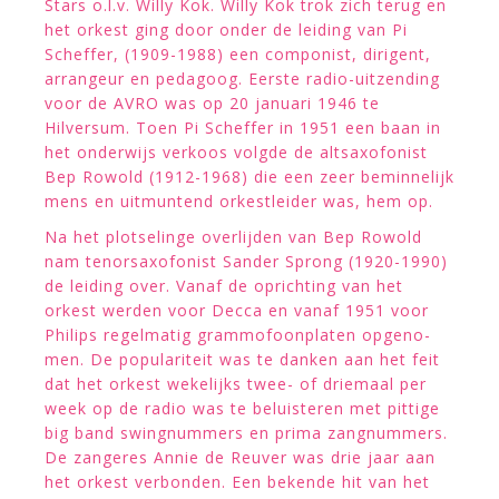
Stars o.l.v. Willy Kok. Willy Kok trok zich terug en
het orkest ging door onder de leiding van Pi
Scheffer, (1909-1988) een componist, dirigent,
arrangeur en pedagoog. Eerste radio-uitzending
voor de AVRO was op 20 januari 1946 te
Hilversum. Toen Pi Scheffer in 1951 een baan in
het onderwijs verkoos volgde de altsaxofonist
Bep Rowold (1912-1968) die een zeer beminnelijk
mens en uitmuntend orkestleider was, hem op.
Na het plotselinge overlijden van Bep Rowold
nam tenorsaxofonist Sander Sprong (1920-1990)
de leiding over. Vanaf de oprichting van het
orkest werden voor Decca en vanaf 1951 voor
Philips regelmatig grammofoonplaten opgeno-
men. De populariteit was te danken aan het feit
dat het orkest wekelijks twee- of driemaal per
week op de radio was te beluisteren met pittige
big band swingnummers en prima zangnummers.
De zangeres Annie de Reuver was drie jaar aan
het orkest verbonden. Een bekende hit van het