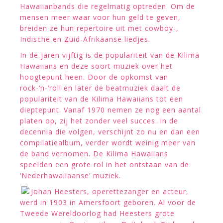
Hawaiianbands die regelmatig optreden. Om de
mensen meer waar voor hun geld te geven,
breiden ze hun repertoire uit met cowboy-,
Indische en Zuid-Afrikaanse liedjes.
In de jaren vijftig is de populariteit van de Kilima
Hawaiians en deze soort muziek over het
hoogtepunt heen. Door de opkomst van
rock-‘n-‘roll en later de beatmuziek daalt de
populariteit van de Kilima Hawaiians tot een
dieptepunt. Vanaf 1970 nemen ze nog een aantal
platen op, zij het zonder veel succes. In de
decennia die volgen, verschijnt zo nu en dan een
compilatiealbum, verder wordt weinig meer van
de band vernomen. De Kilima Hawaiians
speelden een grote rol in het ontstaan van de
‘Nederhawaiiaanse’ muziek.
Johan Heesters, operettezanger en acteur,
werd in 1903 in Amersfoort geboren. Al voor de
Tweede Wereldoorlog had Heesters grote