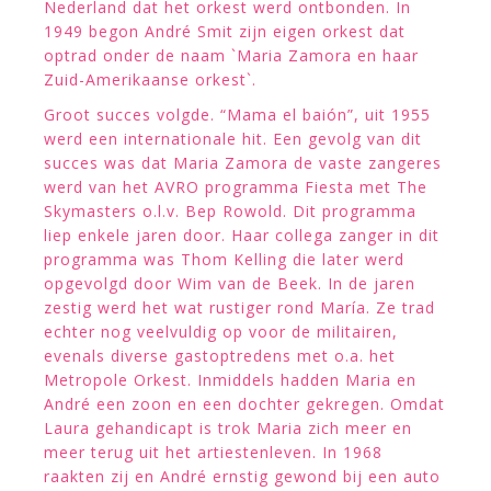
Nederland dat het orkest werd ontbonden. In
1949 begon André Smit zijn eigen orkest dat
optrad onder de naam `Maria Zamora en haar
Zuid-Amerikaanse orkest`.
Groot succes volgde. “Mama el baión”, uit 1955
werd een internationale hit. Een gevolg van dit
succes was dat Maria Zamora de vaste zangeres
werd van het AVRO programma Fiesta met The
Skymasters o.l.v. Bep Rowold. Dit programma
liep enkele jaren door. Haar collega zanger in dit
programma was Thom Kelling die later werd
opgevolgd door Wim van de Beek. In de jaren
zestig werd het wat rustiger rond María. Ze trad
echter nog veelvuldig op voor de militairen,
evenals diverse gastoptredens met o.a. het
Metropole Orkest. Inmiddels hadden Maria en
André een zoon en een dochter gekregen. Omdat
Laura gehandicapt is trok Maria zich meer en
meer terug uit het artiestenleven. In 1968
raakten zij en André ernstig gewond bij een auto