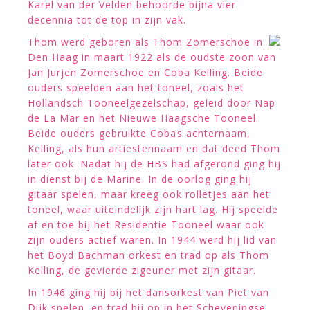
Karel van der Velden behoorde bijna vier
decennia tot de top in zijn vak.
Thom werd geboren als Thom Zomerschoe in
Den Haag in maart 1922 als de oudste zoon van
Jan Jurjen Zomerschoe en Coba Kelling. Beide
ouders speelden aan het toneel, zoals het
Hollandsch Tooneelgezelschap, geleid door Nap
de La Mar en het Nieuwe Haagsche Tooneel.
Beide ouders gebruikte Cobas achternaam,
Kelling, als hun artiestennaam en dat deed Thom
later ook. Nadat hij de HBS had afgerond ging hij
in dienst bij de Marine. In de oorlog ging hij
gitaar spelen, maar kreeg ook rolletjes aan het
toneel, waar uiteindelijk zijn hart lag. Hij speelde
af en toe bij het Residentie Tooneel waar ook
zijn ouders actief waren. In 1944 werd hij lid van
het Boyd Bachman orkest en trad op als Thom
Kelling, de gevierde zigeuner met zijn gitaar.
In 1946 ging hij bij het dansorkest van Piet van
Dijk spelen, en trad hij op in het Scheveningse