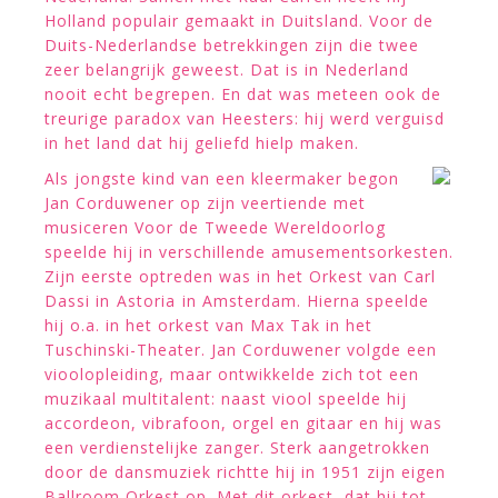
Holland populair gemaakt in Duitsland. Voor de
Duits-Nederlandse betrekkingen zijn die twee
zeer belangrijk geweest. Dat is in Nederland
nooit echt begrepen. En dat was meteen ook de
treurige paradox van Heesters: hij werd verguisd
in het land dat hij geliefd hielp maken.
Als jongste kind van een kleermaker begon
Jan Corduwener op zijn veertiende met
musiceren Voor de Tweede Wereldoorlog
speelde hij in verschillende amusementsorkesten.
Zijn eerste optreden was in het Orkest van Carl
Dassi in Astoria in Amsterdam. Hierna speelde
hij o.a. in het orkest van Max Tak in het
Tuschinski-Theater. Jan Corduwener volgde een
vioolopleiding, maar ontwikkelde zich tot een
muzikaal multitalent: naast viool speelde hij
accordeon, vibrafoon, orgel en gitaar en hij was
een verdienstelijke zanger. Sterk aangetrokken
door de dansmuziek richtte hij in 1951 zijn eigen
Ballroom Orkest op. Met dit orkest, dat hij tot