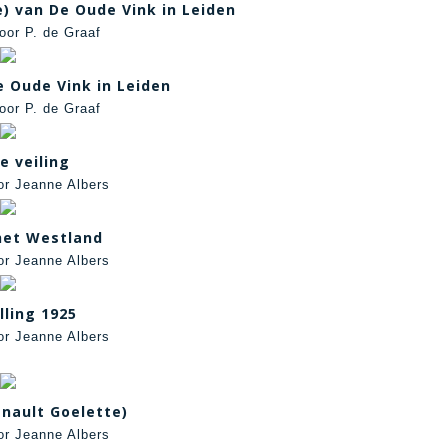
) van De Oude Vink in Leiden
oor P. de Graaf
 Oude Vink in Leiden
oor P. de Graaf
e veiling
or Jeanne Albers
 het Westland
or Jeanne Albers
lling 1925
or Jeanne Albers
nault Goelette)
or Jeanne Albers