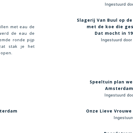
Ingestuurd do
Slagerij Van Buul op de
met de koe die ge
ullen met eau de
Dat mocht in 19
 werd de eau de
emde ronde pijp
Ingestuurd door
at stak je het
 lopen.
Speeltuin plan we
Amsterdam, 
Ingestuurd do
sterdam
Onze Lieve Vrouwe
Ingestuu