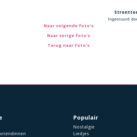
Strontt
Ingestuurd do
Naar volgende foto’s
Naar vorige foto’s
Terug naar Foto’s
e
Populair
Nostalgie
 vriendinnen
Liedjes