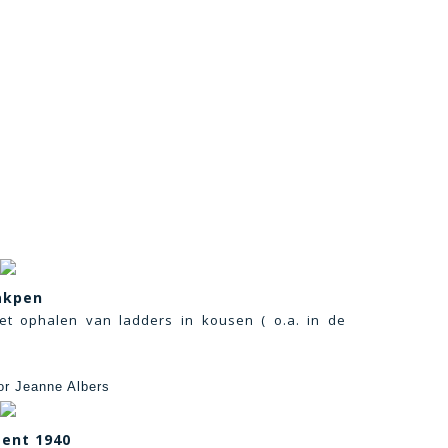
akpen
t ophalen van ladders in kousen ( o.a. in de
or Jeanne Albers
ent 1940