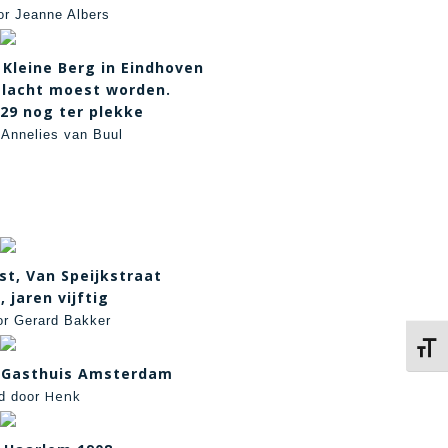
or Jeanne Albers
 Kleine Berg in Eindhoven
slacht moest worden.
29 nog ter plekke
 Annelies van Buul
st, Van Speijkstraat
jaren vijftig
or Gerard Bakker
Kies 
 Gasthuis Amsterdam
Henk
rd door