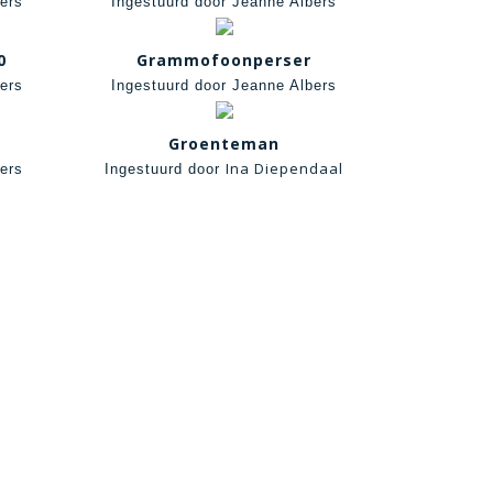
ers
Ingestuurd door Jeanne Albers
0
Grammofoonperser
ers
Ingestuurd door Jeanne Albers
Groenteman
Ina Diependaal
ers
Ingestuurd door