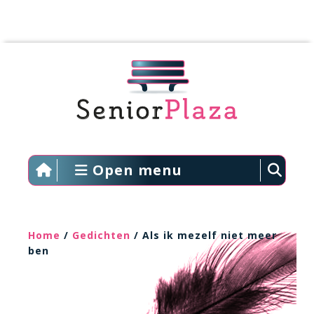
Open menu
Home
/
Gedichten
/ Als ik mezelf niet meer
ben