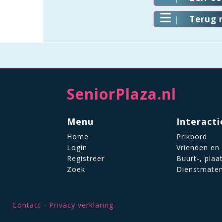
Terug 
SeniorPlaza.nl
Menu
Interacti
Home
Prikbord
Login
Vrienden en
Registreer
Buurt-, plaa
Zoek
Dienstmate
Contact
Privacy verklaring