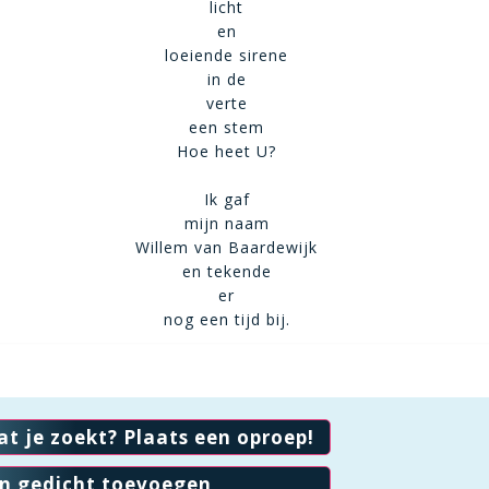
licht
en
loeiende sirene
in de
verte
een stem
Hoe heet U?
Ik gaf
mijn naam
Willem van Baardewijk
en tekende
er
nog een tijd bij.
at je zoekt? Plaats een oproep!
en gedicht toevoegen