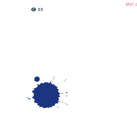
Met 
88