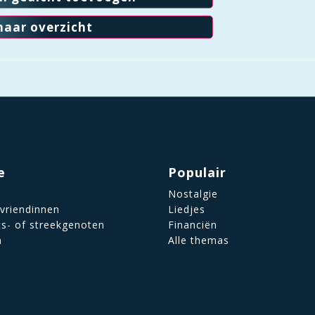
naar overzicht
e
Populair
Nostalgie
 vriendinnen
Liedjes
ts- of streekgenoten
Financiën
n
Alle themas