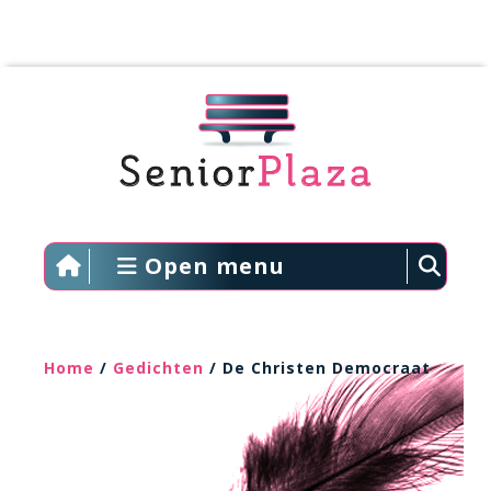
Open menu
Home
/
Gedichten
/ De Christen Democraat