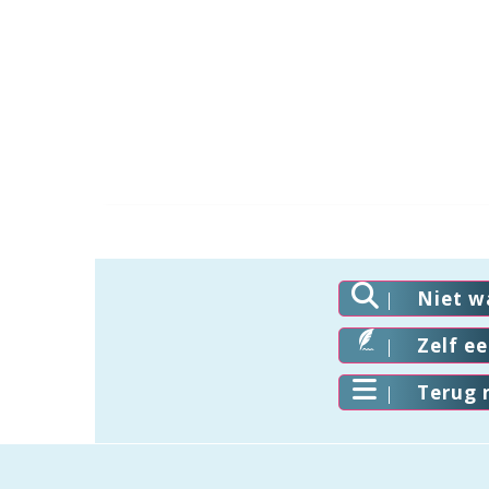
Niet w
Zelf e
Terug 