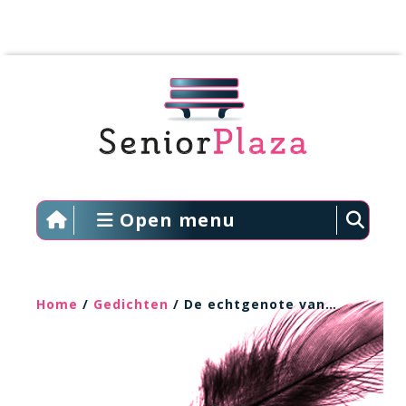
Open menu
Home
/
Gedichten
/ De echtgenote van…