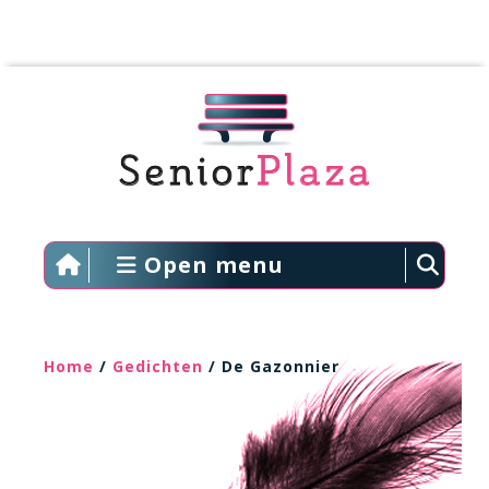
Open menu
Home
/
Gedichten
/ De Gazonnier