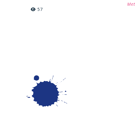
Met
57