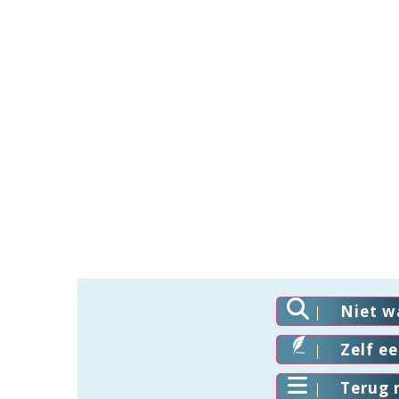
Niet w
Zelf e
Terug 