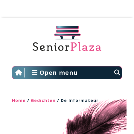
Open menu
Home
/
Gedichten
/ De Informateur