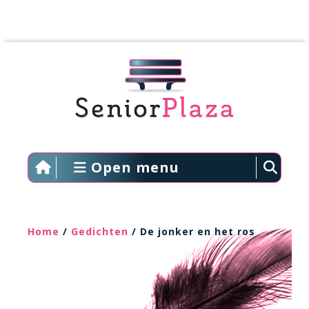
Open menu
Home
/
Gedichten
/ De jonker en het ros