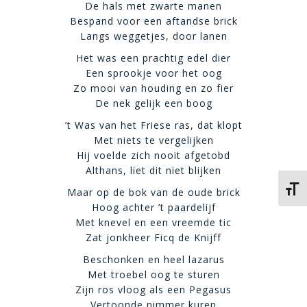
De hals met zwarte manen
Bespand voor een aftandse brick
Langs weggetjes, door lanen
Het was een prachtig edel dier
Een sprookje voor het oog
Zo mooi van houding en zo fier
De nek gelijk een boog
’t Was van het Friese ras, dat klopt
Met niets te vergelijken
Hij voelde zich nooit afgetobd
Althans, liet dit niet blijken
Kies 
Maar op de bok van de oude brick
Hoog achter ’t paardelijf
Met knevel en een vreemde tic
Zat jonkheer Ficq de Knijff
Beschonken en heel lazarus
Met troebel oog te sturen
Zijn ros vloog als een Pegasus
Vertoonde nimmer kuren