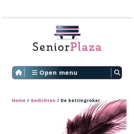
Open menu
Home
/
Gedichten
/ De kettingroker