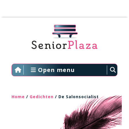
Open menu
Home
/
Gedichten
/ De Salonsocialist