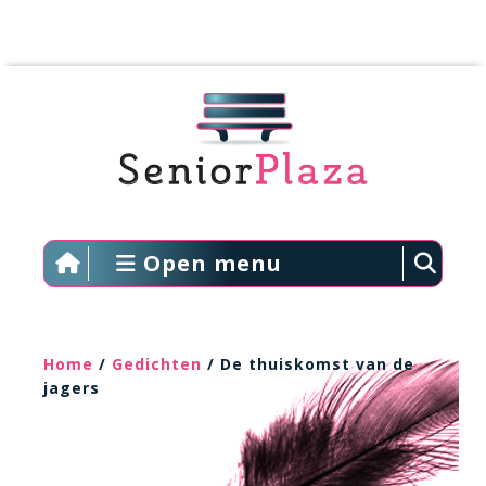
Open menu
Home
/
Gedichten
/ De thuiskomst van de
jagers