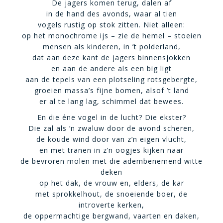
De jagers komen terug, dalen af
in de hand des avonds, waar al tien
vogels rustig op stok zitten. Niet alleen:
op het monochrome ijs – zie de hemel – stoeien
mensen als kinderen, in ’t polderland,
dat aan deze kant de jagers binnensjokken
en aan de andere als een big ligt
aan de tepels van een plotseling rotsgebergte,
groeien massa’s fijne bomen, alsof ’t land
er al te lang lag, schimmel dat bewees.
En die éne vogel in de lucht? Die ekster?
Die zal als ’n zwaluw door de avond scheren,
de koude wind door van z’n eigen vlucht,
en met tranen in z’n oogjes kijken naar
de bevroren molen met die adembenemend witte
deken
op het dak, de vrouw en, elders, de kar
met sprokkelhout, de snoeiende boer, de
introverte kerken,
de oppermachtige bergwand, vaarten en daken,