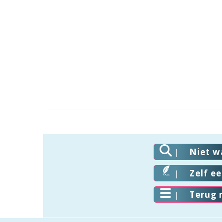
Niet w
Zelf e
Terug 