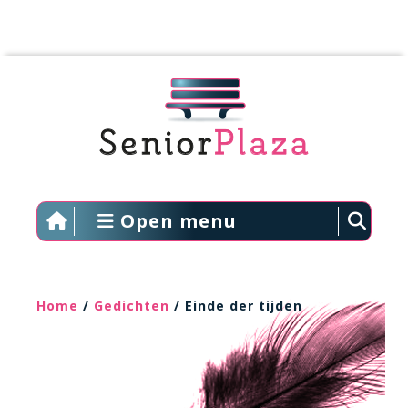
Open menu
Home
/
Gedichten
/ Einde der tijden