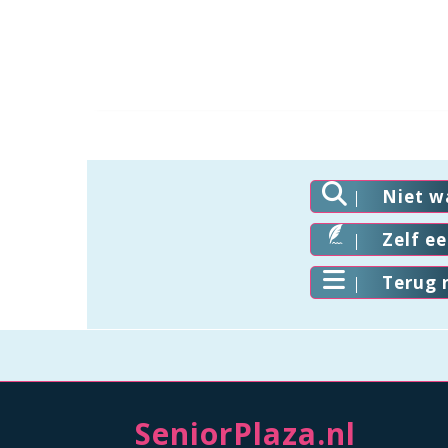
Niet w
Zelf e
Terug 
SeniorPlaza.nl