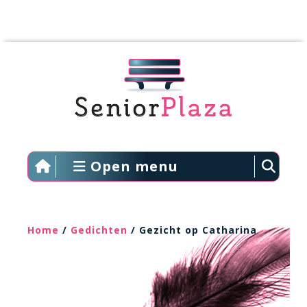
Open menu
Home
/
Gedichten
/ Gezicht op Catharina