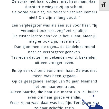
Ze sprak met haar ouders, met haar man. Haar
Kies 
dochtertje wiegde zij op schoot.
Geloofde hen niet, die zeiden: “Dat kan immers
niet? Die zijn al lang dood…”
Een verpleegster was als een zus voor haar. “Jij
verandert ook niks, zeg” zei ze altijd.
De zuster lachte dan “Zo is het, Claar. Maar jij
mag er ook zijn, lieve meid”.
Dan glommen die ogen… de tandeloze mond
naar de verzorgster geheven.
Tevreden dat ze hier bekenden vond, bekenden,
uit een vroeger leven.
En op een ochtend vond men haar. Ze was niet
meer, was heen gegaan.
Op de gezegende leeftijd van 90 jaar. Niemand
liet om haar een traan.
Alleen Martha, die haar zus mocht zijn. Zij huilde
even om haar goede vriendin.
Waar zij nú was, daar was het fijn. Terugzien zou
ze haar geliefde gezin.