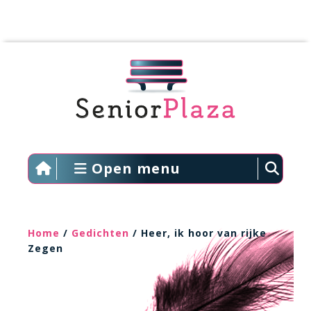
Open menu
Home
/
Gedichten
/ Heer, ik hoor van rijke
Zegen