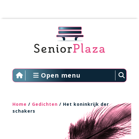
Open menu
Home
/
Gedichten
/ Het koninkrijk der
schakers