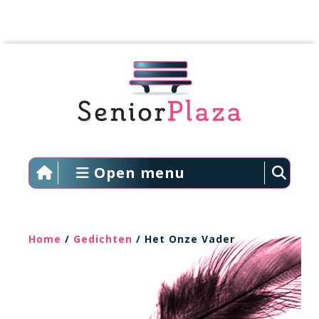
Open menu
Home
/
Gedichten
/ Het Onze Vader