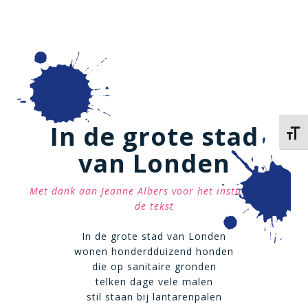
In de grote stad
Kies 
van Londen
Met dank aan Jeanne Albers voor het insturen van
de tekst
In de grote stad van Londen
wonen honderdduizend honden
die op sanitaire gronden
telken dage vele malen
stil staan bij lantarenpalen