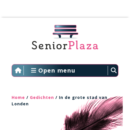
Open menu
Home
/
Gedichten
/ In de grote stad van
Londen