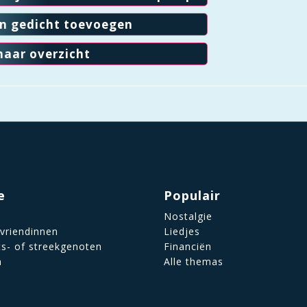
en gedicht toevoegen
naar overzicht
e
Populair
Nostalgie
 vriendinnen
Liedjes
ts- of streekgenoten
Financiën
n
Alle themas