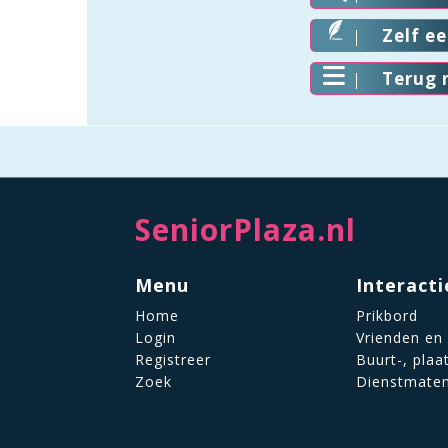
Zelf e
Terug 
SeniorPlaza.nl
Menu
Interacti
Home
Prikbord
Login
Vrienden en
Registreer
Buurt-, plaa
Zoek
Dienstmate