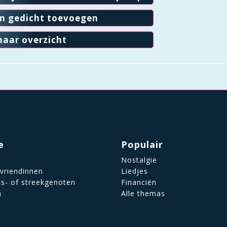
en gedicht toevoegen
naar overzicht
e
Populair
Nostalgie
 vriendinnen
Liedjes
ts- of streekgenoten
Financiën
n
Alle themas