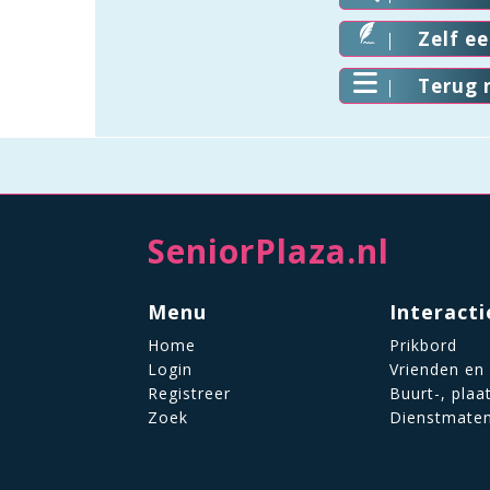
Zelf e
Terug 
SeniorPlaza.nl
Menu
Interacti
Home
Prikbord
Login
Vrienden en
Registreer
Buurt-, plaa
Zoek
Dienstmate