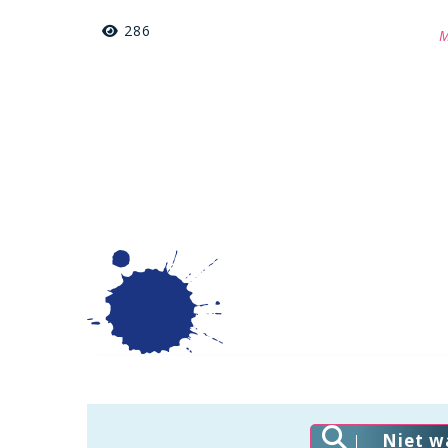
286
M
Niet w