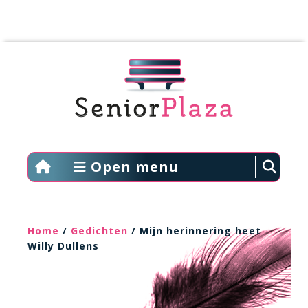
Open menu
Home
/
Gedichten
/ Mijn herinnering heet
Willy Dullens