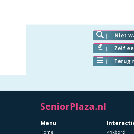
Niet w
Zelf e
Terug 
SeniorPlaza.nl
Menu
Interacti
Home
Prikbord