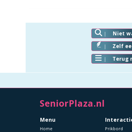
Niet w
Zelf e
Terug 
SeniorPlaza.nl
Menu
Interacti
Home
Prikbord