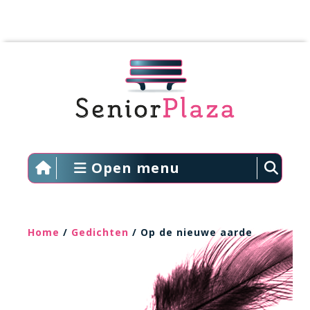
Open menu
Home
/
Gedichten
/ Op de nieuwe aarde