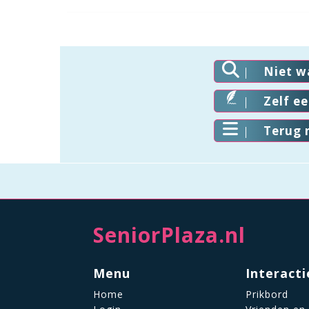
Niet w
Zelf e
Terug 
SeniorPlaza.nl
Menu
Interacti
Home
Prikbord