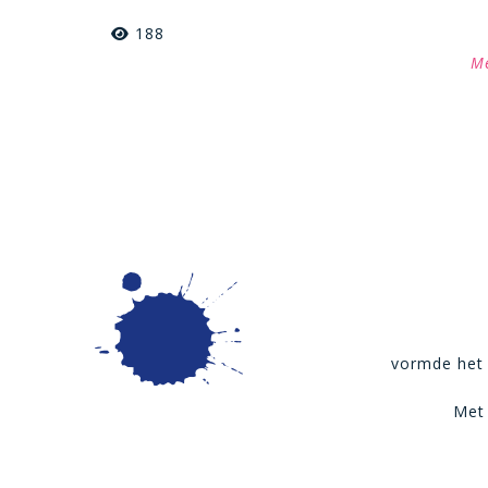
188
Me
vormde het 
Met 