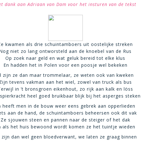
t dank aan Adriaan van Dam voor het insturen van de tekst
Ze kwamen als drie schuintamboers uit oostelijke streken
Nog niet zo lang ontworsteld aan de knoebel van de Rus
Op zoek naar geld en wat geluk bereid tot elke klus
En hadden het in Polen voor een poosje wel bekeken
l zijn ze dan maar trommelaar, ze weten ook van kweken
Zijn tevens vakman aan het wiel, zowel van truck als bus
erwijl in ’t bronsgroen eikenhout, zo rijk aan kalk en löss
spierkracht heel goed bruikbaar blijk bij het asperges steken
n heeft men in de bouw weer eens gebrek aan opperlieden
ets aan de hand, de schuintamboers beheersen ook dit vak
Ze sjouwen steen en pannen naar de steiger of het dak
n als het huis bewoond wordt komen ze het tuintje wieden
 zijn dan wel geen bloedverwant, we laten ze graag binnen