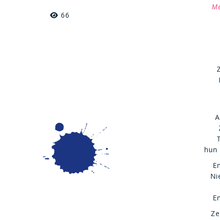
Me
66
A
T
hun 
E
Ni
E
Ze