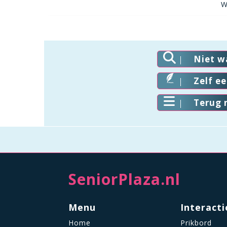
W
Niet w
Zelf e
Terug 
SeniorPlaza.nl
Menu
Interacti
Home
Prikbord