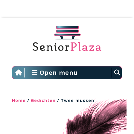
Open menu
Home
/
Gedichten
/ Twee mussen