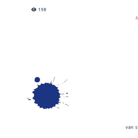
198
M
van s