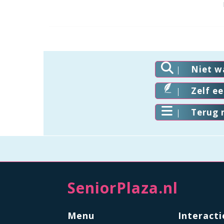
Niet w
Zelf e
Terug 
SeniorPlaza.nl
Menu
Interacti