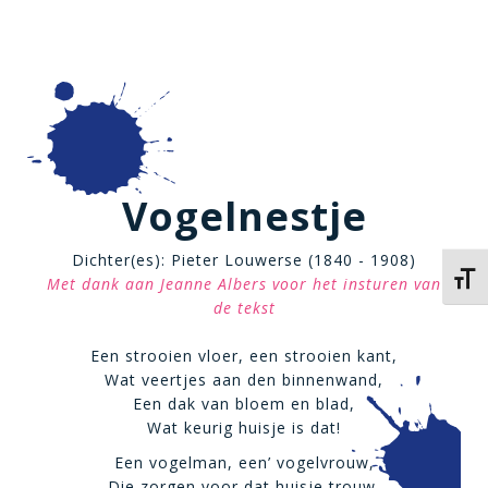
Vogelnestje
Dichter(es): Pieter Louwerse (1840 - 1908)
Kies 
Met dank aan Jeanne Albers voor het insturen van
de tekst
Een strooien vloer, een strooien kant,
Wat veertjes aan den binnenwand,
Een dak van bloem en blad,
Wat keurig huisje is dat!
Een vogelman, een’ vogelvrouw,
Die zorgen voor dat huisje trouw,