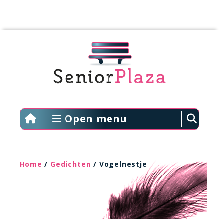
Open menu
Home
/
Gedichten
/ Vogelnestje